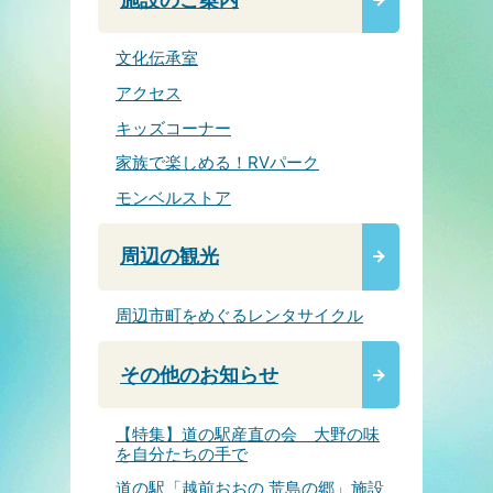
文化伝承室
アクセス
キッズコーナー
家族で楽しめる！RVパーク
モンベルストア
周辺の観光
周辺市町をめぐるレンタサイクル
その他のお知らせ
【特集】道の駅産直の会 大野の味
を自分たちの手で
道の駅「越前おおの 荒島の郷」施設