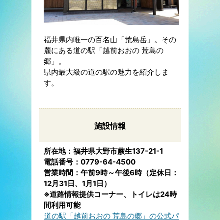
福井県内唯一の百名山「荒島岳」。その
麓にある道の駅「越前おおの 荒島の
郷」。
県内最大級の道の駅の魅力を紹介しま
す。
施設情報
所在地：福井県大野市蕨生137-21-1
電話番号：0779-64-4500
営業時間：午前9時～午後6時（定休日：
12月31日、1月1日）
※道路情報提供コーナー、トイレは24時
間利用可能
道の駅「越前おおの 荒島の郷」の公式パ