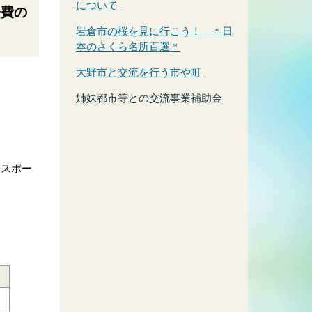
について
経費の
岩倉市の桜を見に行こう！ ＊日
本のさくら名所百選＊
大野市と交流を行う市や町
姉妹都市等との交流事業補助金
、スポー