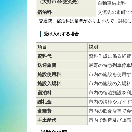
（大野市⇔交流先）
自動車借上料
宿泊料
交流先の市町で
交通費、宿泊料は基準がありますので、詳細に
受け入れする場合
項目
説明
資料代
資料作成に係る経費
送迎旅費
最寄の特急列車停車
施設使用料
市内の施設を使用す
施設入場料
市内の施設の入場料
宿泊料
市内の宿泊施設を利
謝礼金
市内の講師やガイド
食糧費
市内の飲食店等で会
手土産代
市内で製造及び販売