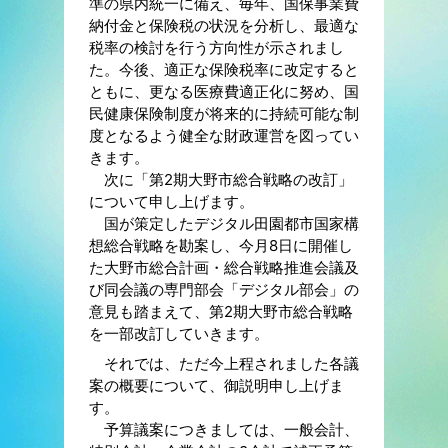
準の県内統一に備え、毎年、国保事業費
納付金と保険税の状況を分析し、最適な
税率の検討を行う方向性が示されまし
た。今後、適正な保険税率に改定すると
ともに、更なる医療費適正化に努め、国
民健康保険制度が将来的に持続可能な制
度となるよう健全な財政運営を図ってい
きます。
次に「第2期大野市総合戦略の改訂」
について申し上げます。
国が策定したデジタル田園都市国家構
想総合戦略を勘案し、今月8日に開催し
た大野市総合計画・総合戦略推進会議及
び同会議の専門部会「デジタル部会」の
意見も踏まえて、第2期大野市総合戦略
を一部改訂していきます。
それでは、ただ今上程されました各議
案の概要について、御説明申し上げま
す。
予算議案につきましては、一般会計、