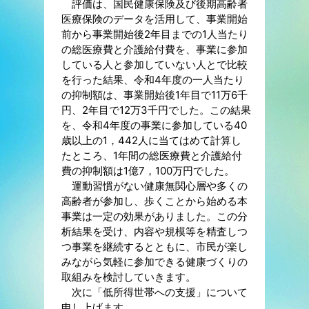
評価は、国民健康保険及び後期高齢者
医療保険のデータを活用して、事業開始
前から事業開始後2年目までの1人当たり
の総医療費と介護給付費を、事業に参加
している人と参加していない人とで比較
を行った結果、令和4年度の一人当たり
の抑制額は、事業開始後1年目で11万6千
円、2年目で12万3千円でした。この結果
を、令和4年度の事業に参加している40
歳以上の1，442人に当てはめて計算し
たところ、1年間の総医療費と介護給付
費の抑制額は1億7，100万円でした。
運動習慣がない健康無関心層や多くの
高齢者が参加し、歩くことから始める本
事業は一定の効果がありました。この分
析結果を受け、内容や規模等を精査しつ
つ事業を継続するとともに、市民が楽し
みながら気軽に参加できる健康づくりの
取組みを検討していきます。
次に「低所得世帯への支援」について
申し上げます。