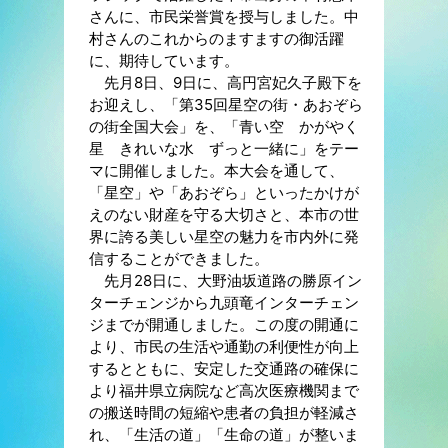
さんに、市民栄誉賞を授与しました。中
村さんのこれからのますますの御活躍
に、期待しています。
先月8日、9日に、高円宮妃久子殿下を
お迎えし、「第35回星空の街・あおぞら
の街全国大会」を、「青い空 かがやく
星 きれいな水 ずっと一緒に」をテー
マに開催しました。本大会を通して、
「星空」や「あおぞら」といったかけが
えのない財産を守る大切さと、本市の世
界に誇る美しい星空の魅力を市内外に発
信することができました。
先月28日に、大野油坂道路の勝原イン
ターチェンジから九頭竜インターチェン
ジまでが開通しました。この度の開通に
より、市民の生活や通勤の利便性が向上
するとともに、安定した交通路の確保に
より福井県立病院など高次医療機関まで
の搬送時間の短縮や患者の負担が軽減さ
れ、「生活の道」「生命の道」が整いま