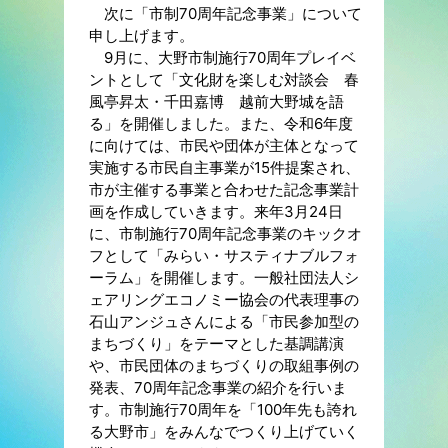
次に「市制70周年記念事業」について
申し上げます。
9月に、大野市制施行70周年プレイベ
ントとして「文化財を楽しむ対談会 春
風亭昇太・千田嘉博 越前大野城を語
る」を開催しました。また、令和6年度
に向けては、市民や団体が主体となって
実施する市民自主事業が15件提案され、
市が主催する事業と合わせた記念事業計
画を作成していきます。来年3月24日
に、市制施行70周年記念事業のキックオ
フとして「みらい・サスティナブルフォ
ーラム」を開催します。一般社団法人シ
ェアリングエコノミー協会の代表理事の
石山アンジュさんによる「市民参加型の
まちづくり」をテーマとした基調講演
や、市民団体のまちづくりの取組事例の
発表、70周年記念事業の紹介を行いま
す。市制施行70周年を「100年先も誇れ
る大野市」をみんなでつくり上げていく