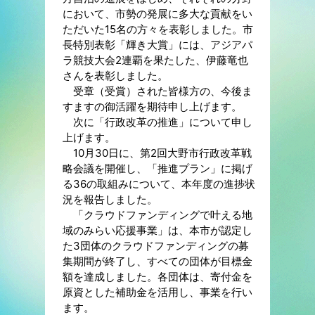
において、市勢の発展に多大な貢献をい
ただいた15名の方々を表彰しました。市
長特別表彰「輝き大賞」には、アジアパ
ラ競技大会2連覇を果たした、伊藤竜也
さんを表彰しました。
受章（受賞）された皆様方の、今後ま
すますの御活躍を期待申し上げます。
次に「行政改革の推進」について申し
上げます。
10月30日に、第2回大野市行政改革戦
略会議を開催し、「推進プラン」に掲げ
る36の取組みについて、本年度の進捗状
況を報告しました。
「クラウドファンディングで叶える地
域のみらい応援事業」は、本市が認定し
た3団体のクラウドファンディングの募
集期間が終了し、すべての団体が目標金
額を達成しました。各団体は、寄付金を
原資とした補助金を活用し、事業を行い
ます。