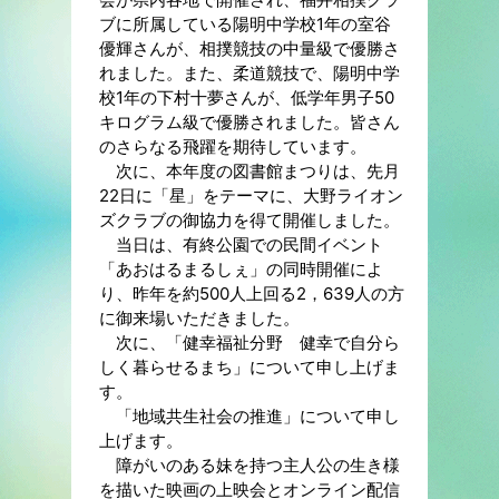
ブに所属している陽明中学校1年の室谷
優輝さんが、相撲競技の中量級で優勝さ
れました。また、柔道競技で、陽明中学
校1年の下村十夢さんが、低学年男子50
キログラム級で優勝されました。皆さん
のさらなる飛躍を期待しています。
次に、本年度の図書館まつりは、先月
22日に「星」をテーマに、大野ライオン
ズクラブの御協力を得て開催しました。
当日は、有終公園での民間イベント
「あおはるまるしぇ」の同時開催によ
り、昨年を約500人上回る2，639人の方
に御来場いただきました。
次に、「健幸福祉分野 健幸で自分ら
しく暮らせるまち」について申し上げま
す。
「地域共生社会の推進」について申し
上げます。
障がいのある妹を持つ主人公の生き様
を描いた映画の上映会とオンライン配信