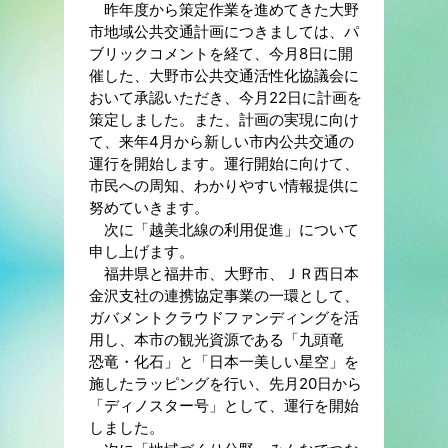
昨年度から策定作業を進めてきた大野
市地域公共交通計画につきましては、パ
ブリックコメントを経て、今月8日に開
催した、大野市公共交通活性化協議会に
おいて承認いただき、今月22日に計画を
策定しました。また、計画の実現に向け
て、来年4月から新しい市内公共交通の
運行を開始します。運行開始に向けて、
市民への周知、わかりやすい情報提供に
努めていきます。
次に「越美北線の利用促進」について
申し上げます。
福井県と福井市、大野市、ＪＲ西日本
金沢支社の連携協定事業の一環として、
ガバメントクラウドファンディングを活
用し、本市の観光資源である「九頭竜
恐竜・化石」と「日本一美しい星空」を
施したラッピングを行い、先月20日から
「ディノスター号」として、運行を開始
しました。