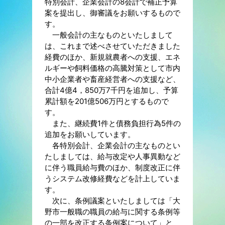
特別会計、企業会計の8会計で補正予算
案を提出し、御審議をお願いするもので
す。
一般会計の主なものといたしまして
は、これまで述べさせていただきました
経費のほか、新規就農者への支援、エネ
ルギーや飼料価格の高騰対策として市内
中小企業者や畜産経営者への支援など、
合計4億4，850万7千円を追加し、予算
累計額を201億506万円とするもので
す。
また、継続費1件と債務負担行為5件の
追加をお願いしています。
各特別会計、企業会計の主なものとい
たしましては、給与改定や人事異動など
に伴う職員給与費のほか、制度改正に伴
うシステム改修経費などを計上していま
す。
次に、条例議案といたしましては「大
野市一般職の職員の給与に関する条例等
の一部を改正する条例案について」と