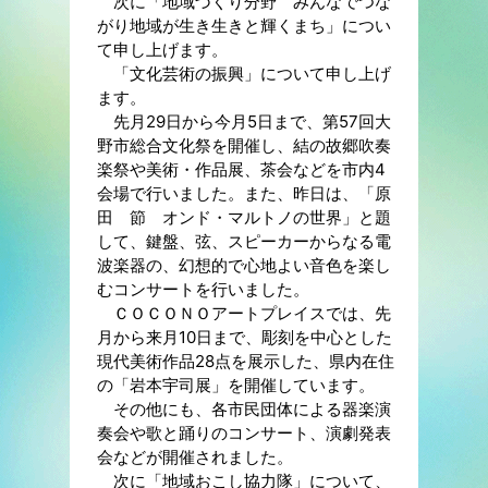
次に「地域づくり分野 みんなでつな
がり地域が生き生きと輝くまち」につい
て申し上げます。
「文化芸術の振興」について申し上げ
ます。
先月29日から今月5日まで、第57回大
野市総合文化祭を開催し、結の故郷吹奏
楽祭や美術・作品展、茶会などを市内4
会場で行いました。また、昨日は、「原
田 節 オンド・マルトノの世界」と題
して、鍵盤、弦、スピーカーからなる電
波楽器の、幻想的で心地よい音色を楽し
むコンサートを行いました。
ＣＯＣＯＮＯアートプレイスでは、先
月から来月10日まで、彫刻を中心とした
現代美術作品28点を展示した、県内在住
の「岩本宇司展」を開催しています。
その他にも、各市民団体による器楽演
奏会や歌と踊りのコンサート、演劇発表
会などが開催されました。
次に「地域おこし協力隊」について、