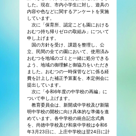
した。現在、市内小学生に対し、遊具の
内容や色などに関するアンケートを実施
しています。
次に「保育所、認定こども園における
おむつ持ち帰りゼロの取組み」について
申し上げます。
国の方針を受け、課題を整理し、公
立、民間の全ての園において、使用済み
おむつを地域のゴミと一緒に処分できる
よう、地域の御理解と御協力をいただき
ました。おむつの一時保管などに係る経
費を計上した補正予算案を、本定例会に
提出しています。
次に「令和6年度の中学校の再編」に
ついて申し上げます。
教育委員会は、新開成中学校及び新陽
明中学校の開校に向け具体的な準備を進
めています。各中学校の統合記念式典
を、尚徳中学校及び和泉中学校は令和6
年3月23日に、上庄中学校は翌24日に計