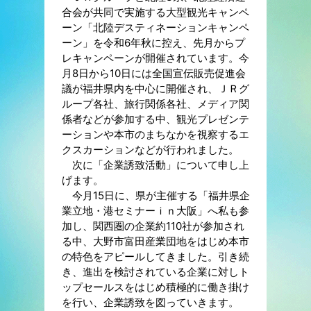
合会が共同で実施する大型観光キャンペ
ーン「北陸デスティネーションキャンペ
ーン」を令和6年秋に控え、先月からプ
レキャンペーンが開催されています。今
月8日から10日には全国宣伝販売促進会
議が福井県内を中心に開催され、ＪＲグ
ループ各社、旅行関係各社、メディア関
係者などが参加する中、観光プレゼンテ
ーションや本市のまちなかを視察するエ
クスカーションなどが行われました。
次に「企業誘致活動」について申し上
げます。
今月15日に、県が主催する「福井県企
業立地・港セミナーｉｎ大阪」へ私も参
加し、関西圏の企業約110社が参加され
る中、大野市富田産業団地をはじめ本市
の特色をアピールしてきました。引き続
き、進出を検討されている企業に対しト
ップセールスをはじめ積極的に働き掛け
を行い、企業誘致を図っていきます。