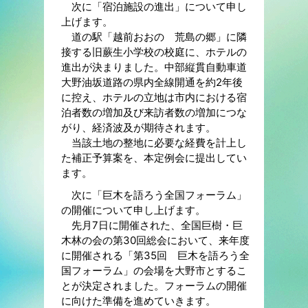
次に「宿泊施設の進出」について申し
上げます。
道の駅「越前おおの 荒島の郷」に隣
接する旧蕨生小学校の校庭に、ホテルの
進出が決まりました。中部縦貫自動車道
大野油坂道路の県内全線開通を約2年後
に控え、ホテルの立地は市内における宿
泊者数の増加及び来訪者数の増加につな
がり、経済波及が期待されます。
当該土地の整地に必要な経費を計上し
た補正予算案を、本定例会に提出してい
ます。
次に「巨木を語ろう全国フォーラム」
の開催について申し上げます。
先月7日に開催された、全国巨樹・巨
木林の会の第30回総会において、来年度
に開催される「第35回 巨木を語ろう全
国フォーラム」の会場を大野市とするこ
とが決定されました。フォーラムの開催
に向けた準備を進めていきます。