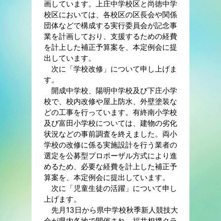
画しています。上庄中学校区と尚徳中学
校区においては、各校区の区長会や関係
団体などで構成する実行委員会が記念事
業を計画しており、支援するための経費
を計上した補正予算案を、本定例会に提
出しています。
次に「学校改修」について申し上げま
す。
開成中学校、陽明中学校及び下庄小学
校で、校内改修や屋上防水、外壁塗装な
どの工事を行っています。有終南小学校
及び富田小学校については、建物の劣化
状況などの事前調査を終えました。両小
学校の改修に係る実施設計を行う業者の
選定を公募型プロポーザル方式により進
めるため、必要な経費を計上した補正予
算案を、本定例会に提出しています。
次に「児童生徒の活躍」について申し
上げます。
先月13日から県中学校秋季新人競技大
会が県内各地で開催され、福井相撲クラ