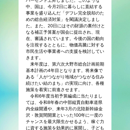
パーセント上昇しました。このような
中、国は、今月2日に暮らしに直結する
事業を盛り込んだ「デフレ完全脱却のた
めの総合経済対策」を閣議決定しまし
た。また、20日にはその財源の裏付けと
なる補正予算案が国会に提出され、現
在、審議されています。今後の国の動向
を注視するとともに、物価高騰に対する
市民生活や事業者への支援を検討してい
きます。
来年度は、第六次大野市総合計画前期
基本計画の4年目となります。将来像で
ある「人がつながり地域がつながる住み
続けたい結のまち」の実現に向け、各種
施策を着実に前進させます。
令和6年度当初予算編成に当たりまし
ては、令和8年春の中部縦貫自動車道県
内全線開通や、来年3月の北陸新幹線金
沢・敦賀間開業といった100年に一度の
チャンスを最大限生かせるよう、稼ぐ力
に資する施策を効果的に展開し、子ども