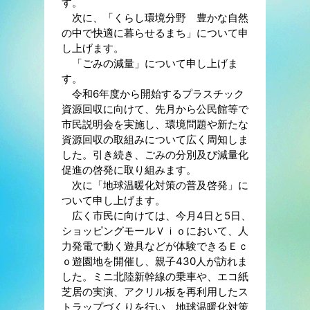
す。
次に、「くらし環境分野 豊かな自然
の中で快適に暮らせるまち」について申
し上げます。
「ごみの減量」について申し上げま
す。
令和6年度から開始するプラスチック
資源回収に向けて、先月から公民館等で
市民説明会を実施し、環境問題や新たな
資源回収の取組みについて広く周知しま
した。引き続き、ごみの分別及び減量化
促進の啓発に取り組みます。
次に「地球温暖化対策の普及啓発」に
ついて申し上げます。
広く市民に向けては、今月4日と5日、
ショッピングモールＶｉｏにおいて、人
力発電で動く遊具などが体験できるＥｃ
ｏ遊園地を開催し、親子430人が訪れま
した。ミニ北陸新幹線の乗車や、エコ紙
芝居の実演、アクリル板を再利用したス
トラップづくりを行い、地球温暖化対策