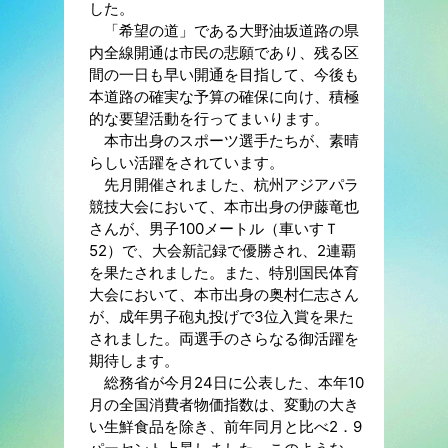
した。
「希望の道」である大野油坂道路の県
内全線開通は市民の悲願であり、残る区
間の一日も早い開通を目指して、今後も
本道路の確実な予算の確保に向け、積極
的な要望活動を行ってまいります。
本市出身のスポーツ選手たちが、素晴
らしい活躍をされています。
先月開催されました、杭州アジアパラ
競技大会において、本市出身の伊藤竜也
さんが、男子100メートル（車いすＴ
52）で、大会新記録で優勝され、2連覇
を果たされました。また、特別国民体育
大会において、本市出身の奥村仁志さん
が、成年男子砲丸投げで3位入賞を果た
されました。両選手のさらなる御活躍を
期待します。
総務省が今月24日に公表した、本年10
月の全国消費者物価指数は、変動の大き
い生鮮食品を除き、前年同月と比べ2．9