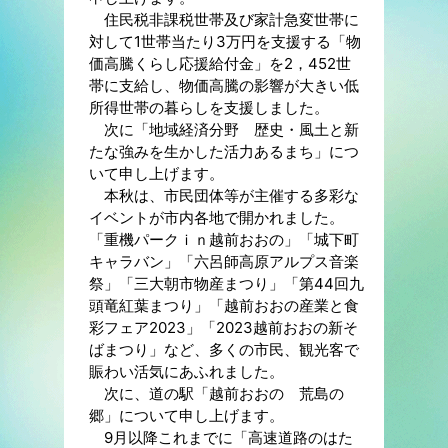
住民税非課税世帯及び家計急変世帯に
対して1世帯当たり3万円を支援する「物
価高騰くらし応援給付金」を2，452世
帯に支給し、物価高騰の影響が大きい低
所得世帯の暮らしを支援しました。
次に「地域経済分野 歴史・風土と新
たな強みを生かした活力あるまち」につ
いて申し上げます。
本秋は、市民団体等が主催する多彩な
イベントが市内各地で開かれました。
「重機パークｉｎ越前おおの」「城下町
キャラバン」「六呂師高原アルプス音楽
祭」「三大朝市物産まつり」「第44回九
頭竜紅葉まつり」「越前おおの産業と食
彩フェア2023」「2023越前おおの新そ
ばまつり」など、多くの市民、観光客で
賑わい活気にあふれました。
次に、道の駅「越前おおの 荒島の
郷」について申し上げます。
9月以降これまでに「高速道路のはた