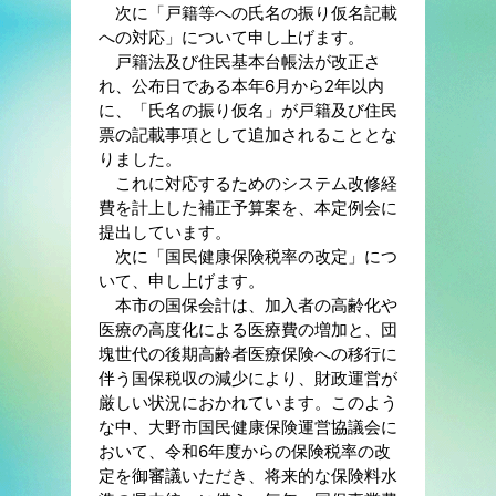
次に「戸籍等への氏名の振り仮名記載
への対応」について申し上げます。
戸籍法及び住民基本台帳法が改正さ
れ、公布日である本年6月から2年以内
に、「氏名の振り仮名」が戸籍及び住民
票の記載事項として追加されることとな
りました。
これに対応するためのシステム改修経
費を計上した補正予算案を、本定例会に
提出しています。
次に「国民健康保険税率の改定」につ
いて、申し上げます。
本市の国保会計は、加入者の高齢化や
医療の高度化による医療費の増加と、団
塊世代の後期高齢者医療保険への移行に
伴う国保税収の減少により、財政運営が
厳しい状況におかれています。このよう
な中、大野市国民健康保険運営協議会に
おいて、令和6年度からの保険税率の改
定を御審議いただき、将来的な保険料水