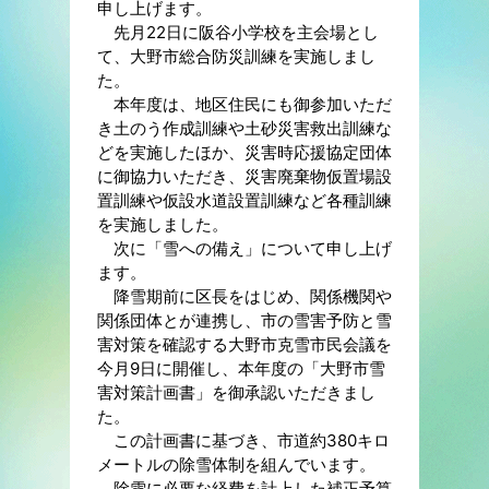
申し上げます。
先月22日に阪谷小学校を主会場とし
て、大野市総合防災訓練を実施しまし
た。
本年度は、地区住民にも御参加いただ
き土のう作成訓練や土砂災害救出訓練な
どを実施したほか、災害時応援協定団体
に御協力いただき、災害廃棄物仮置場設
置訓練や仮設水道設置訓練など各種訓練
を実施しました。
次に「雪への備え」について申し上げ
ます。
降雪期前に区長をはじめ、関係機関や
関係団体とが連携し、市の雪害予防と雪
害対策を確認する大野市克雪市民会議を
今月9日に開催し、本年度の「大野市雪
害対策計画書」を御承認いただきまし
た。
この計画書に基づき、市道約380キロ
メートルの除雪体制を組んでいます。
除雪に必要な経費を計上した補正予算