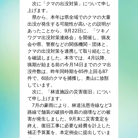
次に「クマの出没対策」について申し
上げます。
県から、本年は県全域でのクマの大量
出没が発生する可能性が高いとの説明が
あったことから、9月22日に、「ツキノ
ワグマ出没対策連絡会」を開催し、猟友
会や県、警察などの関係機関・団体と、
クマの出没対策を連携して取り組むこと
を確認しました。本市では、4月以降、
猟期が始まる前の今月14日までのクマ出
没件数は、昨年同時期を65件上回る87
件で、6頭のクマを捕獲し、奥山に放獣
しています。
次に、「林道施設の災害復旧」につい
て申し上げます。
7月の豪雨により、林道法恩寺線など3
路線で舗装の破損や路肩の崩壊などの被
害が発生しました。9月末に災害査定を
終え、復旧工事に必要な経費を計上した
補正予算案を、本定例会に提出していま