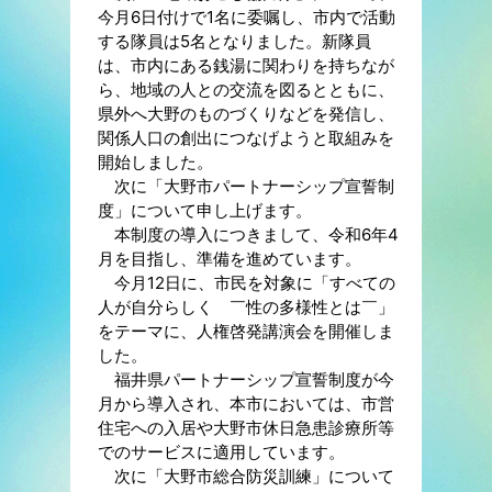
今月6日付けで1名に委嘱し、市内で活動
する隊員は5名となりました。新隊員
は、市内にある銭湯に関わりを持ちなが
ら、地域の人との交流を図るとともに、
県外へ大野のものづくりなどを発信し、
関係人口の創出につなげようと取組みを
開始しました。
次に「大野市パートナーシップ宣誓制
度」について申し上げます。
本制度の導入につきまして、令和6年4
月を目指し、準備を進めています。
今月12日に、市民を対象に「すべての
人が自分らしく ￣性の多様性とは￣」
をテーマに、人権啓発講演会を開催しま
した。
福井県パートナーシップ宣誓制度が今
月から導入され、本市においては、市営
住宅への入居や大野市休日急患診療所等
でのサービスに適用しています。
次に「大野市総合防災訓練」について