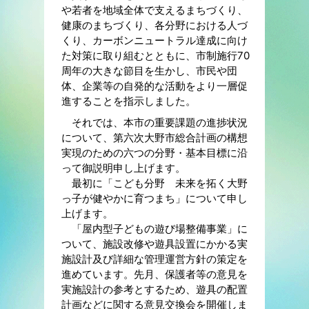
や若者を地域全体で支えるまちづくり、
健康のまちづくり、各分野における人づ
くり、カーボンニュートラル達成に向け
た対策に取り組むとともに、市制施行70
周年の大きな節目を生かし、市民や団
体、企業等の自発的な活動をより一層促
進することを指示しました。
それでは、本市の重要課題の進捗状況
について、第六次大野市総合計画の構想
実現のための六つの分野・基本目標に沿
って御説明申し上げます。
最初に「こども分野 未来を拓く大野
っ子が健やかに育つまち」について申し
上げます。
「屋内型子どもの遊び場整備事業」に
ついて、施設改修や遊具設置にかかる実
施設計及び詳細な管理運営方針の策定を
進めています。先月、保護者等の意見を
実施設計の参考とするため、遊具の配置
計画などに関する意見交換会を開催しま