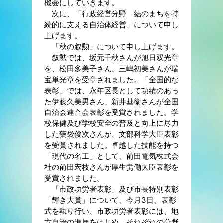
機会にしていきます。
次に、「行政経営分野 結のまちを持
続的に支える自治体経営」について申し
上げます。
「秋の叙勲」について申し上げます。
叙勲では、坂元千秋さんが旭日双光章
を、松田多美子さん、三嶋初美さんが瑞
宝単光章を受章されました。「全国的な
表彰」では、永年区長として功績のあっ
た伊藤久美男さん、新井基衞さんが全国
自治会連合会表彰を受賞されました。学
校保健及び学校安全の普及と向上に尽力
した藥袋俊次さんが、文部科学大臣表彰
を受賞されました。卓越した技能を持つ
「現代の名工」として、前田電気株式会
社の前田宏枝さんが厚生労働大臣表彰を
受賞されました。
「市政功労者表彰」及び市長特別表彰
「輝き大賞」について、今月3日、表彰
式を執り行い、市政功労者表彰には、地
方自治の進展をはじめ、それぞれの分野