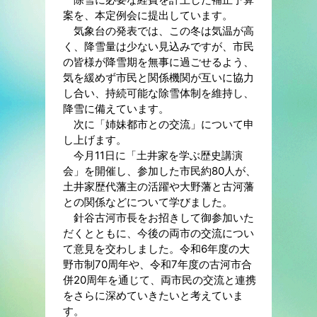
案を、本定例会に提出しています。
気象台の発表では、この冬は気温が高
く、降雪量は少ない見込みですが、市民
の皆様が降雪期を無事に過ごせるよう、
気を緩めず市民と関係機関が互いに協力
し合い、持続可能な除雪体制を維持し、
降雪に備えています。
次に「姉妹都市との交流」について申
し上げます。
今月11日に「土井家を学ぶ歴史講演
会」を開催し、参加した市民約80人が、
土井家歴代藩主の活躍や大野藩と古河藩
との関係などについて学びました。
針谷古河市長をお招きして御参加いた
だくとともに、今後の両市の交流につい
て意見を交わしました。令和6年度の大
野市制70周年や、令和7年度の古河市合
併20周年を通じて、両市民の交流と連携
をさらに深めていきたいと考えていま
す。