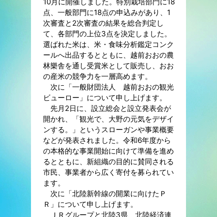
10月に開催しました。特別栽培部門に18
点、一般部門に18点の申込みがあり、1
次審査と2次審査の結果を総合判定し
て、各部門の上位3点を決定しました。
選ばれた米は、米・食味分析鑑定コンク
ールへ出品するとともに、越前おおの農
林樂舎を通し受賞米として販売し、おお
の産米の競争力を一層高めます。
次に「一般財団法人 越前おおの観光
ビューロー」について申し上げます。
先月2日に、設立総会と設立発表会が
開かれ、「観光で、大野の元気をデザイ
ンする。」というスローガンや事業概要
などが発表されました。令和6年度から
の本格的な事業開始に向けて準備を進め
るとともに、新組織の目的に賛同される
市民、事業者から広く寄付を募られてい
ます。
次に「北陸新幹線の開業に向けたＰ
Ｒ」について申し上げます。
ＪＲグループと北陸3県、北陸経済連