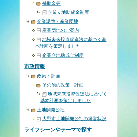
補助金等
企業立地助成金制度
企業誘致・産業団地
産業団地のご案内
地域未来投資促進法に基づく基
本計画を策定しました
企業立地助成金制度
市政情報
政策・計画
その他の政策・計画
地域未来投資促進法に基づく
基本計画を策定しました
土地開発公社
大野市土地開発公社の経営状況
ライフシーンやテーマで探す