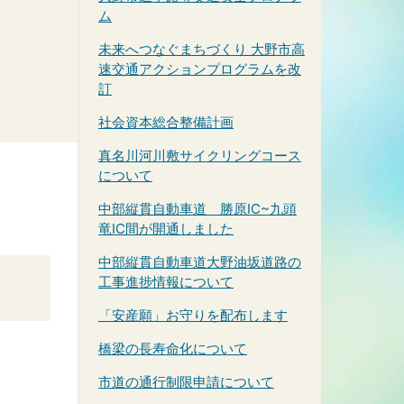
ム
未来へつなぐまちづくり 大野市高
速交通アクションプログラムを改
訂
社会資本総合整備計画
真名川河川敷サイクリングコース
について
中部縦貫自動車道 勝原IC~九頭
竜IC間が開通しました
中部縦貫自動車道大野油坂道路の
工事進捗情報について
「安産願」お守りを配布します
橋梁の長寿命化について
市道の通行制限申請について