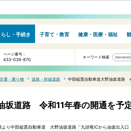
このページの本文へ移動
くらし・手続き
子育て・教育
健康・医療・福祉
ページ番号：
キーワード検索
433-039-870
交通・乗り物
道路・幹線道路
中部縦貫自動車道大野油坂道路 令
油坂道路 令和11年春の開通を予
局より中部縦貫自動車道 大野油坂道路「九頭竜ICから油坂出入口