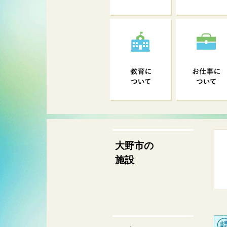
大野市の
施設