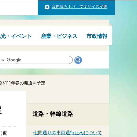
音声読み上げ 文字サイズ変更
観光・イベント
産業・ビジネス
市政情報
和11年春の開通を予定
定
道路・幹線道路
七間通りの車両通行止めについて
（仮