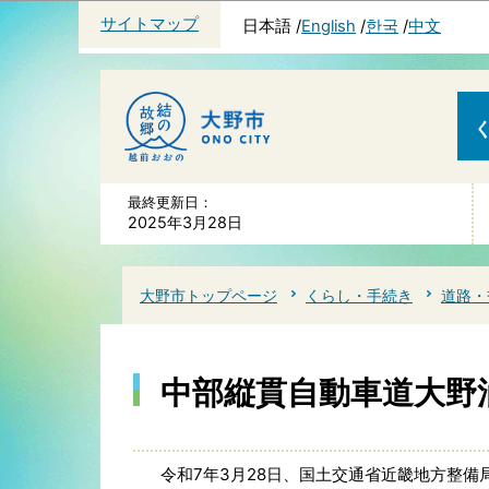
サイトマップ
日本語
English
한국
中文
最終更新日：
2025年3月28日
大野市トップページ
くらし・手続き
道路・
中部縦貫自動車道大野
令和7年3月28日、国土交通省近畿地方整備