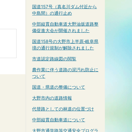
国道157号（真名川ダム付近から
中島間）の通行止め
中部縦貫自動車道大野油坂道路整
備促進大会が開催されました
国道158号の大野市上半原‐岐阜県
境の通行規制が解除されました
市道認定路線図の閲覧
農作業に伴う道路の泥汚れ防止に
ついて
国道・県道の整備について
大野市内の道路情報
代替路としての林道の位置づけ
中部縦貫自動車道について
大野市通学路等交通安全プログラ