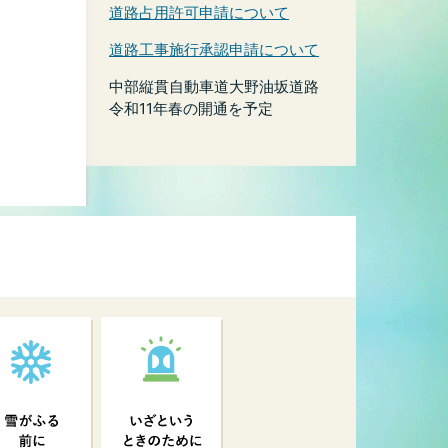
道路占用許可申請について
道路工事施行承認申請について
中部縦貫自動車道大野油坂道路
令和11年春の開通を予定