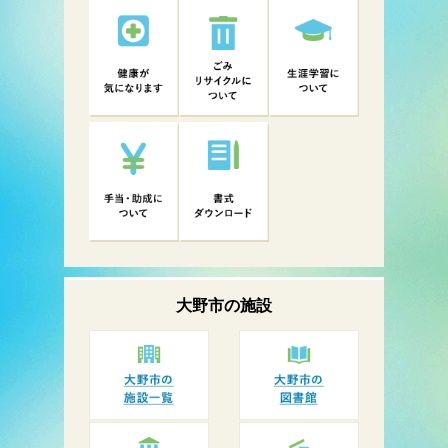
大野市の
施設