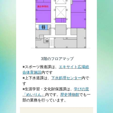
3階のフロアマップ
※スポーツ推進課は、
エキサイト広場総
合体育施設
内です
※上下水道課は、
下水処理センター
内で
す
※生涯学習・文化財保護課は、
学びの里
「めいりん」
内です。
歴史博物館
でも一
部の業務を行っています。