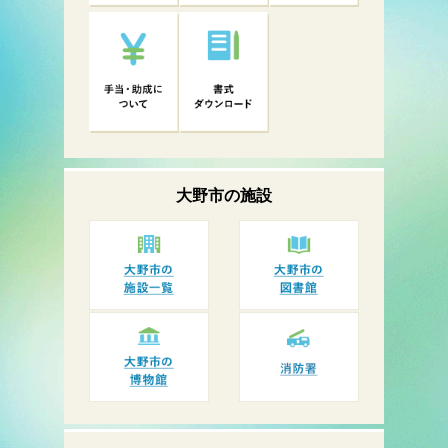
大野市の
施設