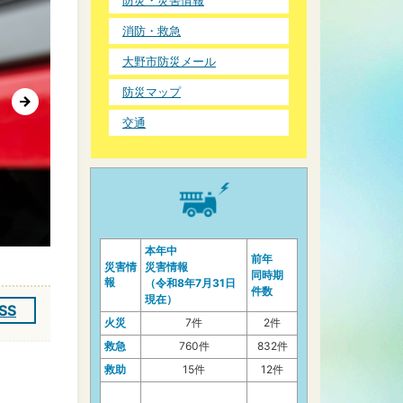
防災・災害情報
消防・救急
大野市防災メール
防災マップ
交通
本年中
前年
災害情
災害情報
同時期
報
（令和8年7月31日
件数
現在）
SS
火災
7件
2件
救急
760件
832件
救助
15件
12件