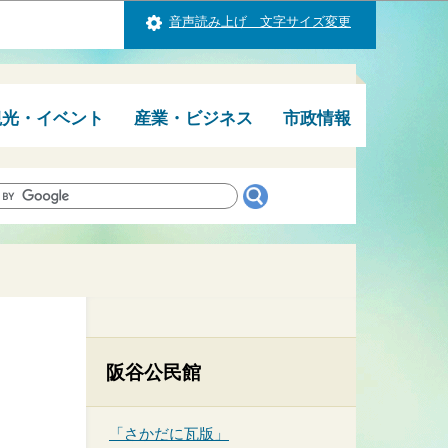
音声読み上げ 文字サイズ変更
観光・イベント
産業・ビジネス
市政情報
阪谷公民館
「さかだに瓦版」