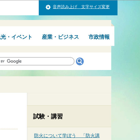
音声読み上げ 文字サイズ変更
観光・イベント
産業・ビジネス
市政情報
試験・講習
防火について学ぼう 「防火講