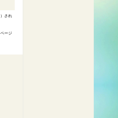
む）され
別ページ