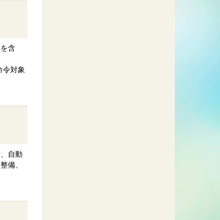
等を含
命令対象
備、自動
、整備、