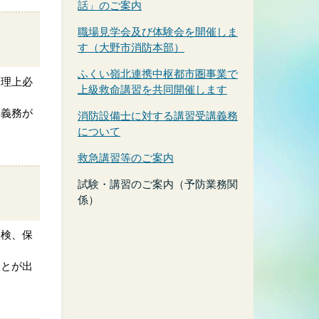
話」のご案内
職場見学会及び体験会を開催しま
す（大野市消防本部）
ふくい嶺北連携中枢都市圏事業で
管理上必
上級救命講習を共同開催します
す義務が
消防設備士に対する講習受講義務
について
救急講習等のご案内
試験・講習のご案内（予防業務関
係）
点検、保
ことが出