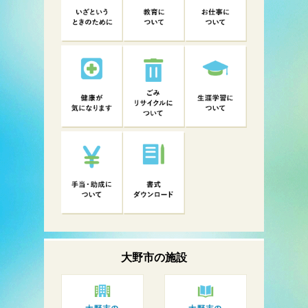
大野市の
施設