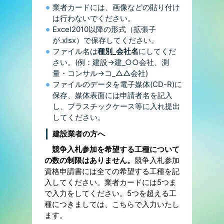
業者カードには、画像などの貼り付け
は行わないでください。
Excel2010以降の形式（拡張子
が.xlsx）で保存してください。
ファイル名は
種別_会社名
にしてくだ
さい。(例：建設→建_○○会社、測
量・コンサル→コ_△△会社)
ファイルのデータを電子媒体(CD-R)に
保存、媒体表面には申請者名を記入
し、プラスチックケース等に入れ提出
してください。
建設業者の方へ
競争入札参加を希望する工種について
の数の制限はありません。
競争入札参加
資格申請書には全ての希望する工種を記
入してください。業者カードには5つま
で入力をしてください。5つを超える工
種につきましては、こちらで入力いたし
ます。