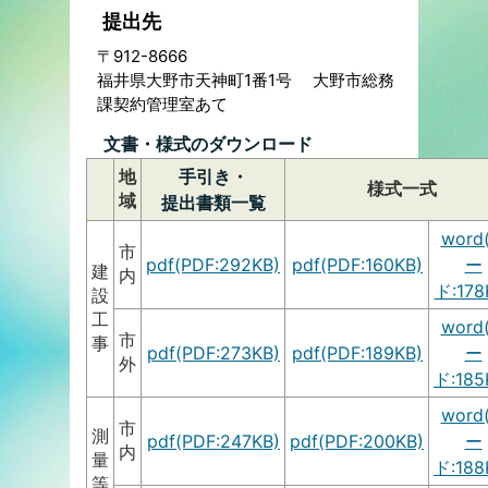
提出先
〒912-8666
福井県大野市天神町1番1号 大野市総務
課契約管理室あて
文書・様式のダウンロード
地
手引き・
様式一式
域
提出書類一覧
word
市
pdf(PDF:292KB)
pdf(PDF:160KB)
ー
建
内
ド:178
設
工
word
市
事
pdf(PDF:273KB)
pdf(PDF:189KB)
ー
外
ド:185
word
市
測
pdf(PDF:247KB)
pdf(PDF:200KB)
ー
内
量
ド:188
等