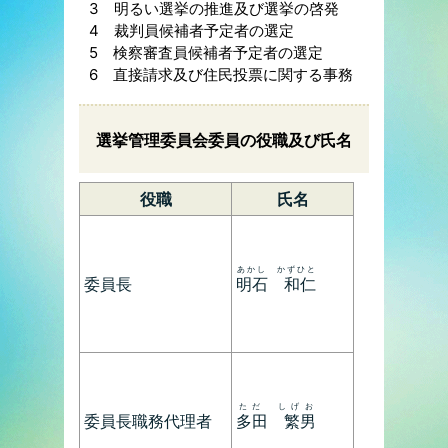
3 明るい選挙の推進及び選挙の啓発
4 裁判員候補者予定者の選定
5 検察審査員候補者予定者の選定
6 直接請求及び住民投票に関する事務
選挙管理委員会委員の役職及び氏名
役職
氏名
あかし かずひと
委員長
明石 和仁
ただ しげお
委員長職務代理者
多田 繁男