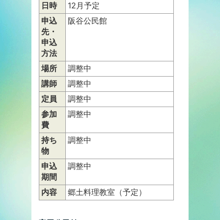
日時
12月予定
申込
阪谷公民館
先・
申込
方法
場所
調整中
講師
調整中
定員
調整中
参加
調整中
費
持ち
調整中
物
申込
調整中
期間
内容
郷土料理教室（予定）