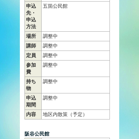
申込
五箇公民館
先・
申込
方法
場所
調整中
講師
調整中
定員
調整中
参加
調整中
費
持ち
調整中
物
申込
調整中
期間
内容
地区内散策（予定）
阪谷公民館