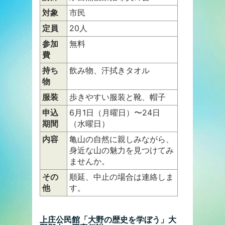
対象
市民
定員
20人
参加
無料
費
持ち
飲み物、汗拭きタオル
物
服装
歩きやすい服装と靴、帽子
申込
6月1日（月曜日）〜24日
期間
（水曜日）
内容
亀山の自然に親しみながら、
身近な山の魅力を見つけてみ
ませんか。
その
順延、中止の場合は連絡しま
他
す。
上庄公民館「大野の歴史を学ぼう」大