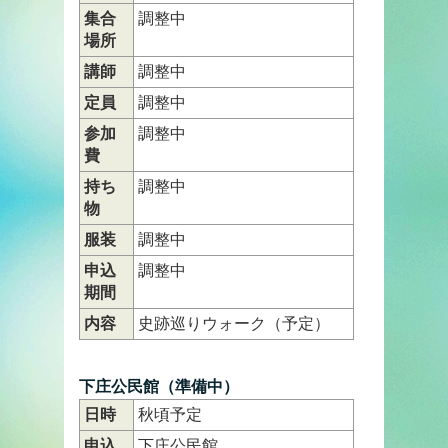
集合
調整中
場所
講師
調整中
定員
調整中
参加
調整中
費
持ち
調整中
物
服装
調整中
申込
調整中
期間
内容
史跡巡りウォーク（予定）
下庄公民館（準備中）
日時
秋頃予定
申込
下庄公民館