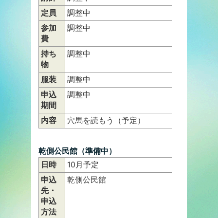
定員
調整中
参加
調整中
費
持ち
調整中
物
服装
調整中
申込
調整中
期間
内容
穴馬を読もう（予定）
乾側公民館（準備中）
日時
10月予定
申込
乾側公民館
先・
申込
方法