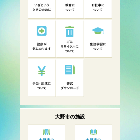
大野市の
施設