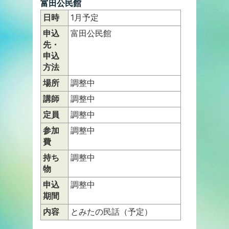
富田公民館
日時
1月予定
申込
富田公民館
先・
申込
方法
場所
調整中
講師
調整中
定員
調整中
参加
調整中
費
持ち
調整中
物
申込
調整中
期間
内容
とみたの民話（予定）