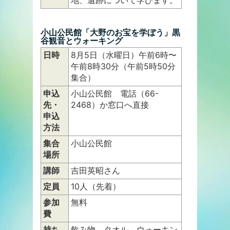
小山公民館「大野のお宝を学ぼう」黒
谷観音とウォーキング
日時
8月5日（水曜日）午前6時〜
午前8時30分（午前5時50分
集合）
申込
小山公民館 電話（66-
先・
2468）か窓口へ直接
申込
方法
集合
小山公民館
場所
講師
吉田英昭さん
定員
10人（先着）
参加
無料
費
持ち
飲み物、タオル、ウォーキン