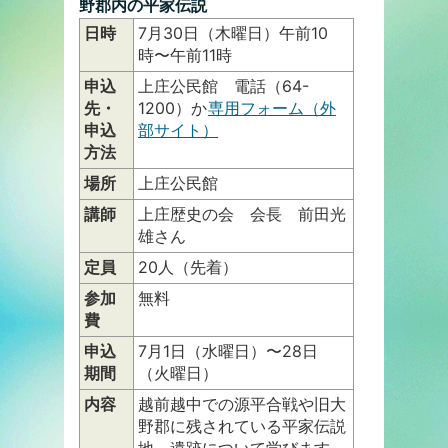
野郡内の平家伝説
日時
7月30日（木曜日）午前10
時〜午前11時
申込
上庄公民館 電話（64-
先・
1200）か
専用フォーム（外
申込
部サイト）
方法
場所
上庄公民館
講師
上庄歴史の会 会長 前田光
雄さん
定員
20人（先着）
参加
無料
費
申込
7月1日（水曜日）〜28日
期間
（火曜日）
内容
越前越中での源平合戦や旧大
野郡に残されている平家伝説
地、遺跡について学びます。