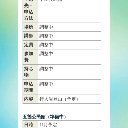
先・
申込
方法
場所
調整中
講師
調整中
定員
調整中
参加
調整中
費
持ち
調整中
物
申込
調整中
期間
内容
行人岩登山（予定）
五箇公民館（準備中）
日時
11月予定