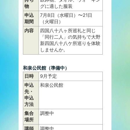
物
グに適した服装
申込
7月8日（水曜日）〜21日
期間
（火曜日）
内容
四国八十八ヶ所巡礼と同じ
「同行二人」の気持ちで大野
新四国八十八ケ所巡りを体験
しませんか。
和泉公民館（準備中）
日時
9月予定
申込
和泉公民館
先・
申込
方法
集合
調整中
場所
講師
調整中