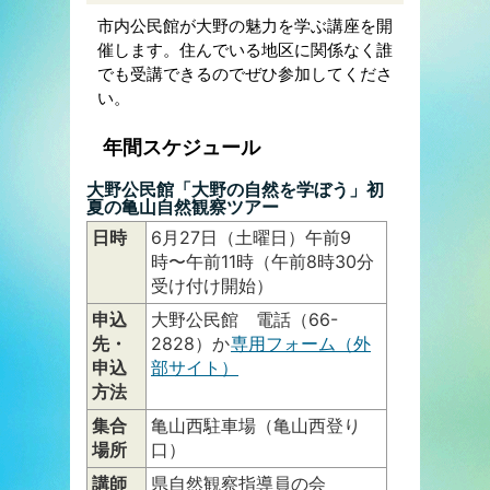
市内公民館が大野の魅力を学ぶ講座を開
催します。住んでいる地区に関係なく誰
でも受講できるのでぜひ参加してくださ
い。
年間スケジュール
大野公民館「大野の自然を学ぼう」初
夏の亀山自然観察ツアー
日時
6月27日（土曜日）午前9
時〜午前11時（午前8時30分
受け付け開始）
申込
大野公民館 電話（66-
先・
2828）か
専用フォーム（外
申込
部サイト）
方法
集合
亀山西駐車場（亀山西登り
場所
口）
講師
県自然観察指導員の会