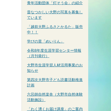
青年活動団体「灯そう会」の紹介
昔なつかしい大野の写真を募集し
ています
「越前大野ふるさとかるた」販売
中！！
学びの里「めいりん」
令和8年度生涯学習センター情報
（月刊発行）
大野市生涯学習人材活用事業のお
知らせ
第四次大野市子ども読書活動推進
計画
六呂師自然楽舎（大野市自然体験
活動施設）
「わく湧くお届け講座」のご案内