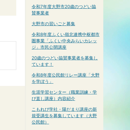
令和7年度大野市20歳のつどい協
賛事業者
大野市の習いごと募集
令和8年度ふくい嶺北連携中枢都市
圏事業「ふくい中央みらいカレッ
ジ」市民公開講座
20歳のつどい協賛事業者を募集し
ています！
令和8年度公民館リレー講座「大野
を学ぼう」
生涯学習センター（職業訓練・学
び直し講座）内容紹介
こもれび学社・陽だまり講座の新
規受講生を募集しています（大野
公民館）