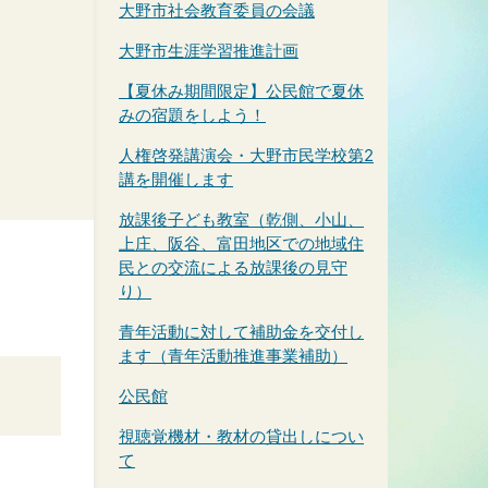
大野市社会教育委員の会議
大野市生涯学習推進計画
【夏休み期間限定】公民館で夏休
みの宿題をしよう！
人権啓発講演会・大野市民学校第2
講を開催します
放課後子ども教室（乾側、小山、
上庄、阪谷、富田地区での地域住
民との交流による放課後の見守
り）
青年活動に対して補助金を交付し
ます（青年活動推進事業補助）
公民館
視聴覚機材・教材の貸出しについ
て