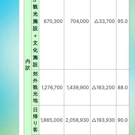
観
光
施
670,300
704,000
△33,700
95.0
設
＋
文
化
施
内
設
訳
郊
外
観
1,276,700
1,439,900
△163,200
88.0
光
地
日
帰
1,865,000
2,058,930
△193,930
90.0
り
客