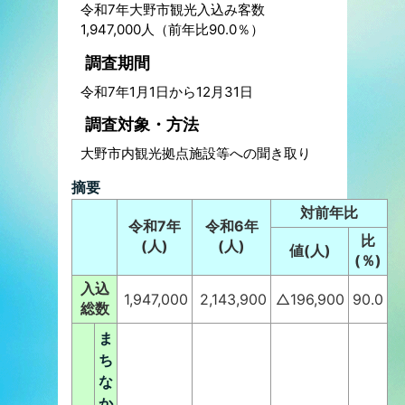
令和7年大野市観光入込み客数
1,947,000人（前年比90.0％）
調査期間
令和7年1月1日から12月31日
調査対象・方法
大野市内観光拠点施設等への聞き取り
摘要
対前年比
令和7年
令和6年
比
(人)
(人)
値(人)
(％)
入込
1,947,000
2,143,900
△196,900
90.0
総数
ま
ち
な
か