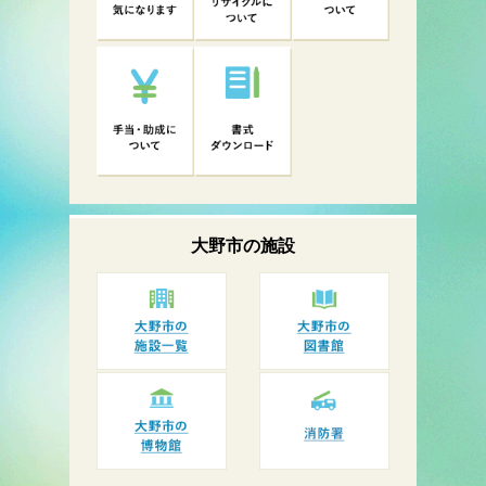
大野市の
施設