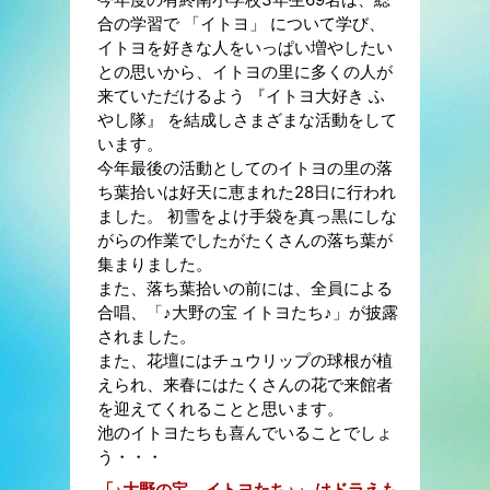
合の学習で 「イトヨ」 について学び、
イトヨを好きな人をいっぱい増やしたい
との思いから、イトヨの里に多くの人が
来ていただけるよう 『イトヨ大好き ふ
やし隊』 を結成しさまざまな活動をして
います。
今年最後の活動としてのイトヨの里の落
ち葉拾いは好天に恵まれた28日に行われ
ました。 初雪をよけ手袋を真っ黒にしな
がらの作業でしたがたくさんの落ち葉が
集まりました。
また、落ち葉拾いの前には、全員による
合唱、「♪大野の宝 イトヨたち♪」が披露
されました。
また、花壇にはチュウリップの球根が植
えられ、来春にはたくさんの花で来館者
を迎えてくれることと思います。
池のイトヨたちも喜んでいることでしょ
う・・・
「♪大野の宝 イトヨたち♪」 はドラえも