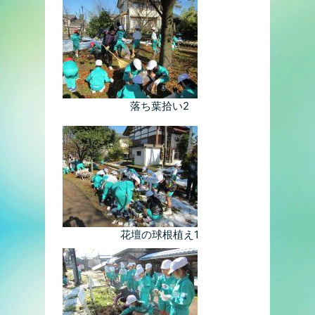
落ち葉拾い2
花壇の球根植え1