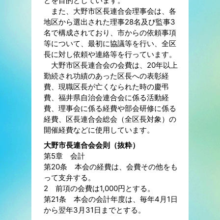
とを目的としています。
また、大野市区長連合会理事会は、各
地区から選出された理事28名及び監事3
名で構成されており、市からの依頼事項
等について、最初に協議等を行い、全区
長に対し依頼や連絡等を行っています。
大野市区長連合会の会費は、20年以上
勤続され功績のあった区長への表彰経
費、現職区長が亡くなられた時の慶弔
費、福井県自治会連合会に係る活動経
費、理事会に係る経費や部会研修に係る
経費、区長連合会総会（全区長対象）の
開催経費などに使用しています。
大野市長連合会会則（抜粋）
第5章 会計
第20条 本会の経費は、会費その他をも
って支弁する。
2 前項の会費は1,000円とする。
第21条 本会の会計年度は、毎年4月1日
から翌年3月31日までとする。