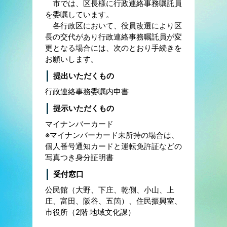
市では、区長様に行政連絡事務嘱託員
を委嘱しています。
各行政区において、役員改選により区
長の交代があり行政連絡事務嘱託員が変
更となる場合には、次のとおり手続きを
お願いします。
提出いただくもの
行政連絡事務委嘱内申書
提示いただくもの
マイナンバーカード
※マイナンバーカード未所持の場合は、
個人番号通知カードと運転免許証などの
写真つき身分証明書
受付窓口
公民館（大野、下庄、乾側、小山、上
庄、富田、阪谷、五箇）、住民振興室、
市役所（2階 地域文化課）