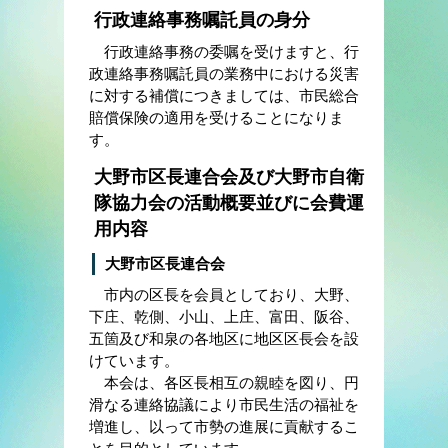
行政連絡事務嘱託員の身分
行政連絡事務の委嘱を受けますと、行
政連絡事務嘱託員の業務中における災害
に対する補償につきましては、市民総合
賠償保険の適用を受けることになりま
す。
大野市区長連合会及び大野市自衛
隊協力会の活動概要並びに会費運
用内容
大野市区長連合会
市内の区長を会員としており、大野、
下庄、乾側、小山、上庄、富田、阪谷、
五箇及び和泉の各地区に地区区長会を設
けています。
本会は、各区長相互の親睦を図り、円
滑なる連絡協議により市民生活の福祉を
増進し、以って市勢の進展に貢献するこ