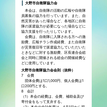
大野市自衛隊協力会
本会は、自衛隊の活動の広報や自衛隊
員募集の協力を行っています。また、自
然災害があった場合など、各地区に自衛
隊の派遣協力が必要になった場合などに
協力支援を行ったりしています。
会費は、自衛隊に入隊される方への激
励費、広報チラシ作成経費、また自衛隊
が災害復旧等で派遣協力していただいた
ときなどに対する激励費、区長連合会総
会と同時に開催される総会の開催経費な
どに使用しています。
大野市自衛隊協力会会則（抜粋）
7 会費
団体会費は1口1,000円、個人会費は1
口200円とする。
8 会計
（1）本会の経費は、会費、補助金及び
寄付金をもって支弁する。
（2）本会の会計年度は、4月1日から翌