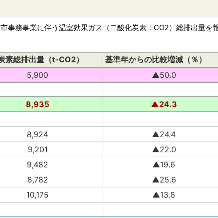
、市事務事業に伴う温室効果ガス（二酸化炭素：CO2）総排出量を
炭素総排出量（t-CO2）
基準年からの比較増減（％）
5,900
▲50.0
8,935
▲24.3
8,924
▲24.4
9,201
▲22.0
9,482
▲19.6
8,782
▲25.6
10,175
▲13.8