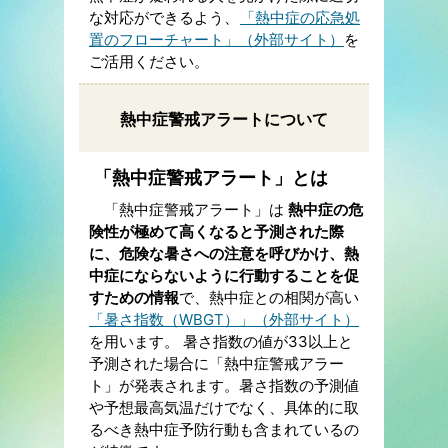
な対応ができるよう、
「熱中症の応急処
置のフローチャート」（外部サイト）
を
ご活用ください。
熱中症警戒アラートについて
「熱中症警戒アラート」とは
「熱中症警戒アラート」は
熱中症の危
険性が極めて高くなると予測された際
に、危険な暑さへの注意を呼びかけ、熱
中症にならないように行動することを促
すための情報
で、熱中症との相関が高い
「暑さ指数（WBGT）」（外部サイト）
を用います。 暑さ指数の値が33以上と
予測された場合に「熱中症警戒アラー
ト」が発表されます。暑さ指数の予測値
や予想最高気温だけでなく、具体的に取
るべき熱中症予防行動も含まれているの