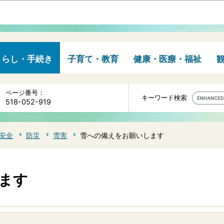
このページの本文へ移動
くらし・手続き
子育て・教育
健康・医療・福祉
ページ番号：
キーワード検索
518-052-919
安全
防災
雪害
雪への備えをお願いします
ます