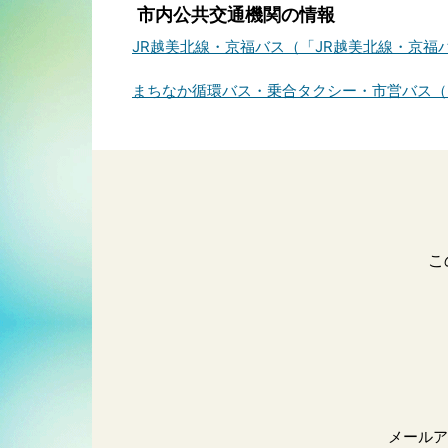
市内公共交通機関の情報
JR越美北線・京福バス（「JR越美北線・京
まちなか循環バス・乗合タクシー・市営バス（
こ
メールア