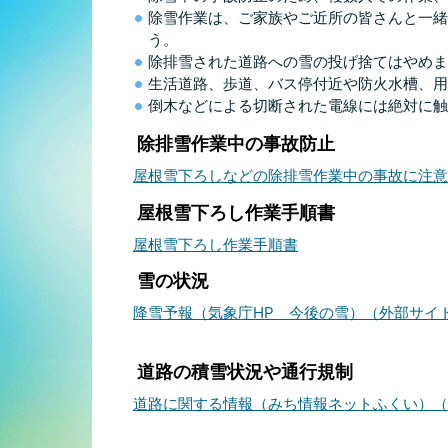
除雪作業は、ご家族やご近所の皆さんと一緒
う。
除排雪された道路への雪の投げ捨てはやめま
生活道路、歩道、バス停付近や防火水槽、用
倒木などによる切断された電線には絶対に触
除排雪作業中の事故防止
屋根雪下ろしなどの除排雪作業中の事故に注意
屋根雪下ろし作業手順書
屋根雪下ろし作業手順書
雪の状況
降雪予報（気象庁HP 今後の雪）（外部サイ
道路の積雪状況や通行規制
道路に関する情報（みち情報ネットふくい）（