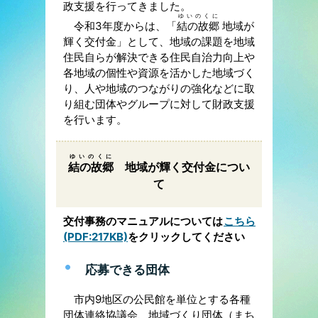
政支援を行ってきました。
ゆいのくに
令和3年度からは、「
結の故郷
地域が
輝く交付金」として、地域の課題を地域
住民自らが解決できる住民自治力向上や
各地域の個性や資源を活かした地域づく
り、人や地域のつながりの強化などに取
り組む団体やグループに対して財政支援
を行います。
ゆいのくに
結の故郷
地域が輝く交付金につい
て
交付事務のマニュアルについては
こちら
(PDF:217KB)
をクリックしてください
応募できる団体
市内9地区の公民館を単位とする各種
団体連絡協議会、地域づくり団体（まち