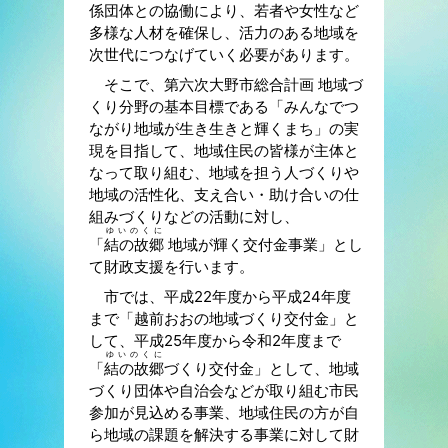
係団体との協働により、若者や女性など
多様な人材を確保し、活力のある地域を
次世代につなげていく必要があります。
そこで、第六次大野市総合計画 地域づ
くり分野の基本目標である「みんなでつ
ながり地域が生き生きと輝くまち」の実
現を目指して、地域住民の皆様が主体と
なって取り組む、地域を担う人づくりや
地域の活性化、支え合い・助け合いの仕
組みづくりなどの活動に対し、
ゆいのくに
「
結の故郷
地域が輝く交付金事業」とし
て財政支援を行います。
市では、平成22年度から平成24年度
まで「越前おおの地域づくり交付金」と
して、平成25年度から令和2年度まで
ゆいのくに
「
結の故郷
づくり交付金」として、地域
づくり団体や自治会などが取り組む市民
参加が見込める事業、地域住民の方が自
ら地域の課題を解決する事業に対して財