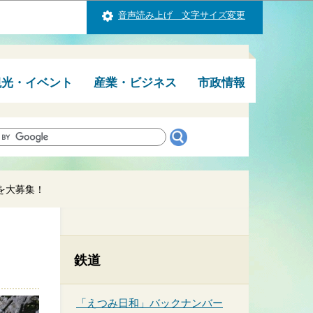
音声読み上げ 文字サイズ変更
観光・イベント
産業・ビジネス
市政情報
を大募集！
鉄道
「えつみ日和」バックナンバー