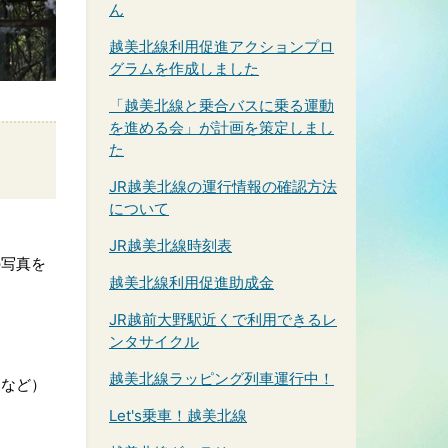
ん
越美北線利用促進アクションプロ
グラムを作成しました
「越美北線と乗合バスに乗る運動
を進める会」が計画を策定しまし
た
JR越美北線の運行情報の確認方法
について
JR越美北線時刻表
の写真を
越美北線利用促進助成金
JR越前大野駅近くで利用できるレ
ンタサイクル
越美北線ラッピング列車運行中！
句など）
Let's乗車！越美北線