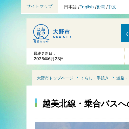
サイトマップ
日本語
English
한국
中文
最終更新日：
2026年6月23日
大野市トップページ
くらし・手続き
道路・
越美北線・乗合バスへ