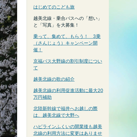
はじめてのこども旅
越美北線・乗合バスへの「想い」
と「写真」を大募集！
乗って、集めて、もらう！ 3乗
（さんじょう）キャンペーン開
催！
京福バス大野線の割引制度につい
て
越美北線の歌の紹介
越美北線の利用促進活動に最大20
万円補助
北陸新幹線で福井へお越しの際
は、越美北線で大野へ
ハピラインふくいの開業後も越美
北線の利用方法に変更はありませ