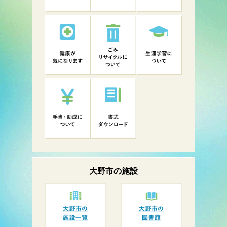
大野市の
施設