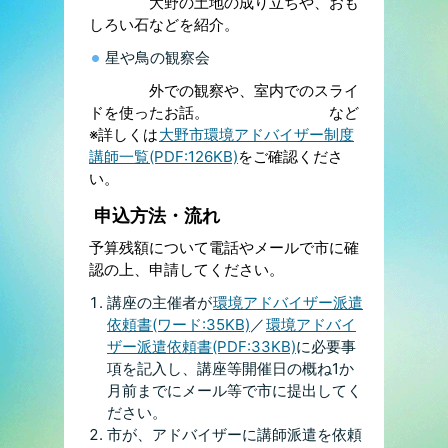
大野の土地の成り立ちや、おも
しろい石などを紹介。
星や鳥の観察会
外での観察や、室内でのスライ
ドを使ったお話。 など
※詳しくは
大野市環境アドバイザー制度
講師一覧(PDF:126KB)
をご確認くださ
い。
申込方法・流れ
予算残額について電話やメールで市に確
認の上、申請してください。
講座の主催者が
環境アドバイザー派遣
依頼書(ワード:35KB)
／
環境アドバイ
ザー派遣依頼書(PDF:33KB)
に必要事
項を記入し、講座等開催日の概ね1か
月前までにメール等で市に提出してく
ださい。
市が、アドバイザーに講師派遣を依頼