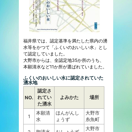
福井県では、認定基準を満たした県内の湧
水等をかつて「ふくいのおいしい水」とし
て認定していました。
大野市からは、全認定地35か所のうち、
本願清水など11か所が選ばれていました。
ふくいのおいしい水に認定されていた
湧水地
認定さ
れてい
よみかた
場所
NO.
た湧水
本願清
ほんがんし
大野市
1
水
ょうず
糸魚町
大野市
御清水
おしょうず
2