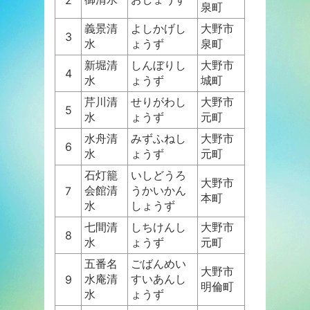
泉町
義景清
よしかげし
大野市
3
水
ょうず
泉町
新堀清
しんぼりし
大野市
4
水
ょうず
城町
芹川清
せりがわし
大野市
5
水
ょうず
元町
水舟清
みずふねし
大野市
6
水
ょうず
元町
石灯籠
いしどうろ
大野市
会館清
うかいかん
7
本町
水
しょうず
七間清
しちけんし
大野市
8
水
ょうず
元町
五番名
ごばんめい
大野市
水庵清
すいあんし
9
明倫町
水
ょうず