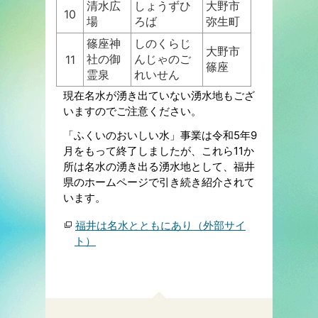
清水広
しょうずひ
大野市
10
場
ろば
弥生町
篠座神
しのくらじ
大野市
社の御
んじゃのご
11
篠座
霊泉
れいせん
現在名水が湧き出ていない湧水地もござ
いますのでご注意ください。
「ふくいのおいしい水」事業は令和5年9
月をもって終了しましたが、これら11か
所は名水の湧き出る湧水地として、福井
県のホームページで引き続き紹介されて
います。
福井は名水とともにあり（外部サイ
ト）