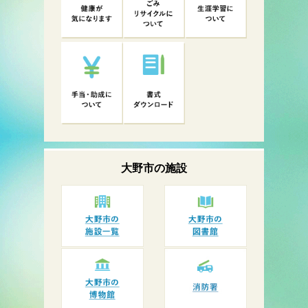
大野市の
施設