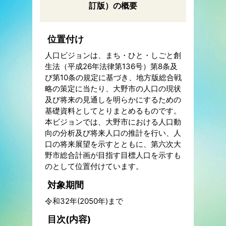
訂版）の概要
位置付け
人口ビジョンは、まち・ひと・しごと創
生法（平成26年法律第136号）第8条及
び第10条の規定に基づき、地方版総合戦
略の策定に当たり、大野市の人口の現状
及び将来の見通しを明らかにするための
基礎資料としてとりまとめるものです。
本ビジョンでは、大野市における人口動
向の分析及び将来人口の推計を行い、人
口の将来展望を示すとともに、第六次大
野市総合計画が目指す目標人口を示すも
のとして位置付けています。
対象期間
令和32年(2050年)まで
目次(内容)