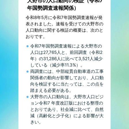
大野市の人口動向の検証（令和7
年国勢調査速報関係）
令和8年5月に令和7年国勢調査速報が発
表されました。速報を受けての大野市の
人口動向に関する検証の概要は、次のと
おりです。
令和7年国勢調査速報による大野市の
人口は27,765人と、前回調査（令和2
年）の31,286人に比べて3,521人減少
している（減少率11.3%）。
両調査には、中部縦貫自動車道の工事
関係者の動向が影響しており、人口動
向を検証するに当たっては、この点を
踏まえる必要がある。
大野市の人口動向は、大野市人口ビジ
ョン令和7 年度改訂版における整理の
とおりであり、社会減に比べて、自然
減（高齢化と少子化）による影響が大
きい。