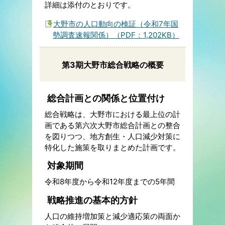
詳細は添付のとおりです。
大野市の人口動向の検証（令和7年国
勢調査速報関係）（PDF：1,202KB）
第3期大野市総合戦略の概要
総合計画との関係と位置付け
総合戦略は、大野市における最上位の計
画である第六次大野市総合計画との整合
を図りつつ、地方創生・人口減少対策に
特化した施策を取りまとめた計画です。
対象期間
令和8年度から令和12年度までの5年間
戦略推進の基本的方針
人口の維持増加策と減少適応策の両面か