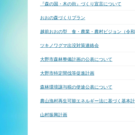
『森の国・木の街』づくり宣言について
おおの森づくりプラン
越前おおの型 食・農業・農村ビジョン（令和
ツキノワグマ出没対策連絡会
大野市森林整備計画の公表について
大野市特定間伐等促進計画
森林環境譲与税の使途公表について
農山漁村再生可能エネルギー法に基づく基本計
山村振興計画