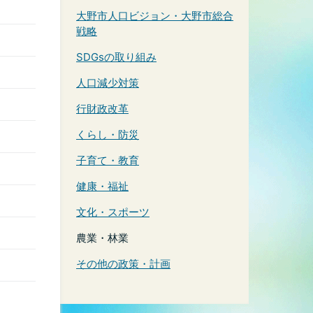
大野市人口ビジョン・大野市総合
戦略
SDGsの取り組み
人口減少対策
行財政改革
くらし・防災
子育て・教育
健康・福祉
文化・スポーツ
農業・林業
その他の政策・計画