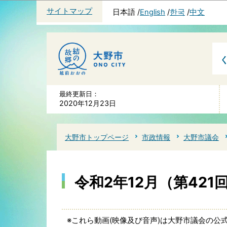
サイトマップ
日本語
English
한국
中文
最終更新日：
2020年12月23日
大野市トップページ
市政情報
大野市議会
令和2年12月（第42
※これら動画(映像及び音声)は大野市議会の公