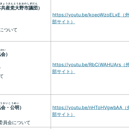
きょうさんとうおおのしぎだん
本共産党大野市議団
）
https://youtu.be/koeoWzoELxE（
部サイト）
について
うかい
風会
）
https://youtu.be/RbCiWAHUArs（
て
部サイト）
て
うかいこうめい
風会・公明
）
https://youtu.be/nHToHVgwbAA（
部サイト）
委員会について