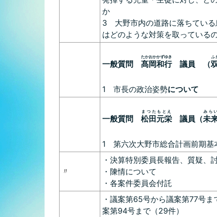
か
3 大野市内の道路に落ちている
はどのような対策を取っている
たかおかかずゆき
ふ
一般質問
髙岡和行
議員 （
1 市長の政治姿勢
について
まつたもとえ
みら
一般質問
松田元栄
議員（
未
1 第六次大野市総合計画前期基
・決算特別委員長報告、質疑、
〃
・陳情について
・各案件委員会付託
・議案第65号から議案第77号ま
案第94号まで（29件）