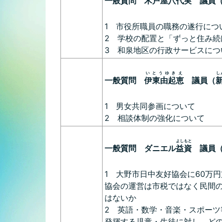
一般質問
木戸屋八代実
議員
1 市役所職員の職務の遂行につ
2 学校の配置と「ずっと住み続
3 和泉地区の行政サービスにつ
いとうゆきえ
し
一般質問
伊東由起恵
議員（
1 男女共同参画について
2 相談体制の強化について
よしもと
一般質問 ダニエル
益資
議員（
1 大野市日中友好協会に60万
協会の運営は市税ではなく民間
はないか
2 英語・数学・音楽・スポーツ
発揮する児童・生徒に対し、ど