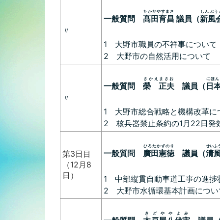
たかだやすまさ
しんぷう
一般質問
髙田育昌
議員（
新風
〃
1 大野市職員の不祥事について
2 大野市の自然活用について
さかえまさお
にほん
一般質問
榮 正夫
議員（
日
〃
1 大野市総合戦略と機構改革に
2 核兵器禁止条約の1月22日発
ひろたかずのり
せいふ
一般質問
廣田憲徳
議員（
清
第3日目
（12月8
日）
1 中部縦貫自動車道工事の進捗
2 大野市水循環基本計画につい
きどややよみ