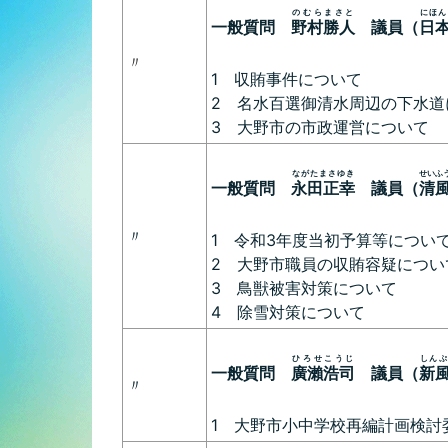
のむらまさと
にほん
一般質問
野村勝人
議員（
日
〃
1 収賄事件について
2 名水百選御清水周辺の下水道
3 大野市の市政運営について
ながたまさゆき
せいふ
一般質問
永田正幸
議員（
清
〃
1 令和3年度当初予算等につい
2 大野市職員の収賄容疑につい
3 鳥獣被害対策について
4 除雪対策について
ひろせこうじ
しんぷ
一般質問
廣瀨浩司
議員（
新
〃
1 大野市小中学校再編計画検討