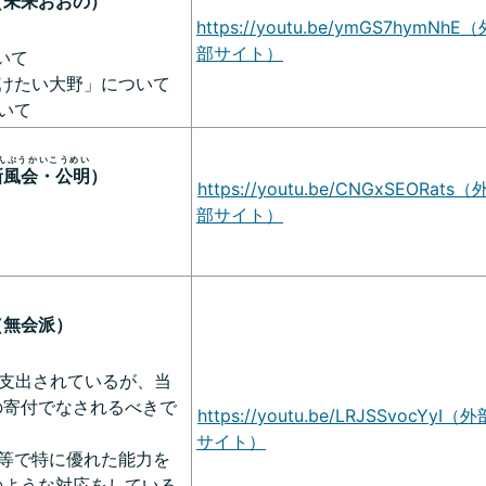
（
未来
おおの）
https://youtu.be/ymGS7hymNhE（
部サイト）
いて
けたい大野」について
いて
んぷうかいこうめい
新風会・公明
）
https://youtu.be/CNGxSEORats（
部サイト）
無会派）
円支出されているが、当
の寄付でなされるべきで
https://youtu.be/LRJSSvocYyI（外
サイト）
等で特に優れた能力を
のような対応をしている