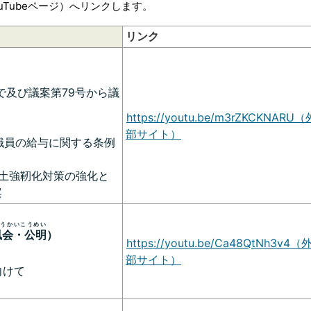
uTubeページ）へリンクします。
リンク
で及び議案第79号から議
https://youtu.be/m3rZKCKNARU（
部サイト）
職員の給与に関する条例
土強靭化対策の強化と
案
うかいこうめい
風会・公明
）
https://youtu.be/Ca48QtNh3v4（
部サイト）
向けて