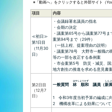
※「動画へ」をクリックすると外部サイト（Yo
項目
内容
・会議録署名議員の指名
・会期の決定
・議案第65号から議案第77号ま
≪初日≫
案第94号まで（29件）
第1日目
（一括上程、提案理由の説明）
（11月30
・議案第78号 大野市一般職の
日）
等の一部を改正する条例案
・市会案第5号 防災・減災、国
地方創生の推進を求める意見書
はやしよりかず
しんぷ
一般質問
林 順和
議員（
新
第2日目
（12月7
日）
1 令和3年度当初予算の編成に
2 機構改革による効果について