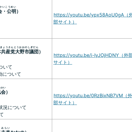
かいこうめい
会・公明
）
https://youtu.be/ypx58AoU0gA（
部サイト）
きょうさんとうおおのしぎだん
本共産党大野市議団
）
https://youtu.be/i-IyJOjHDNY（外
サイト）
ついて
効について
うかい
風会
）
https://youtu.be/0RzBixNB7VM（
部サイト）
状況について
て
みらい