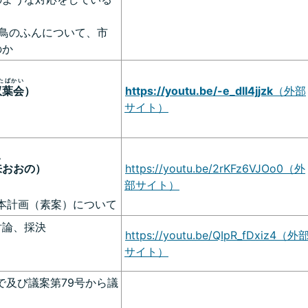
鳥のふんについて、市
のか
たばかい
双葉会
）
https://youtu.be/-e_dlI4jjzk
（外部
サイト）
い
来
おおの）
https://youtu.be/2rKFz6VJOo0（外
部サイト）
本計画（素案）について
討論、採決
https://youtu.be/QIpR_fDxiz4（外
サイト）
で及び議案第79号から議