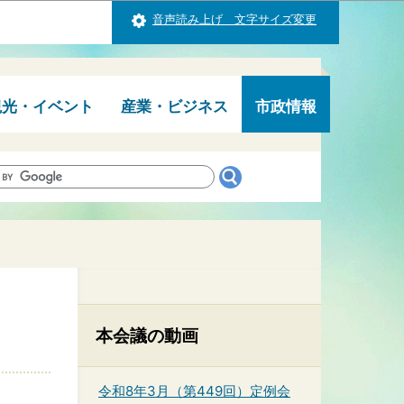
音声読み上げ 文字サイズ変更
観光・イベント
産業・ビジネス
市政情報
本会議の動画
令和8年3月（第449回）定例会