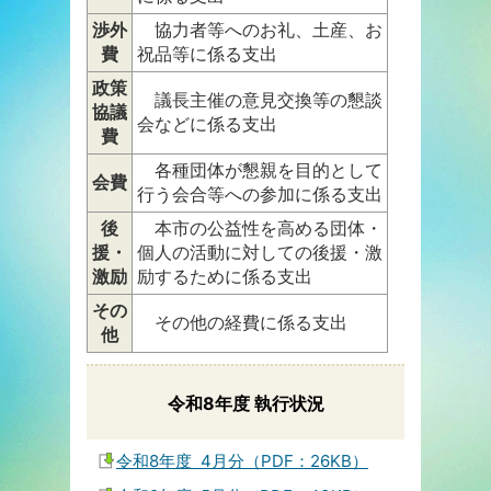
渉外
協力者等へのお礼、土産、お
費
祝品等に係る支出
政策
議長主催の意見交換等の懇談
協議
会などに係る支出
費
各種団体が懇親を目的として
会費
行う会合等への参加に係る支出
後
本市の公益性を高める団体・
援・
個人の活動に対しての後援・激
激励
励するために係る支出
その
その他の経費に係る支出
他
令和8年度 執行状況
令和8年度 4月分（PDF：26KB）