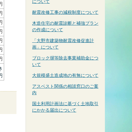
について
円
耐震改修工事の減税制度について
円
円
木造住宅の耐震診断と補強プラン
の作成について
円
円
「大野市建築物耐震改修促進計
画」について
円
ブロック塀等除去事業補助金につ
円
いて
き
大規模盛土造成地の有無について
円
アスベスト関係の相談窓口のご案
内
国土利用計画法に基づく土地取引
にかかる届出について