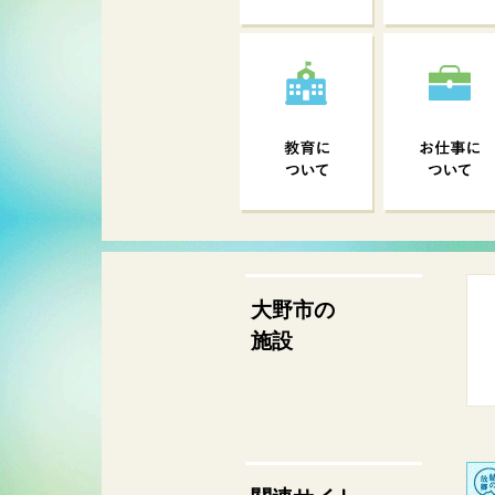
大野市の
施設