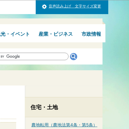
音声読み上げ 文字サイズ変更
観光・イベント
産業・ビジネス
市政情報
住宅・土地
農地転用（農地法第4条・第5条）