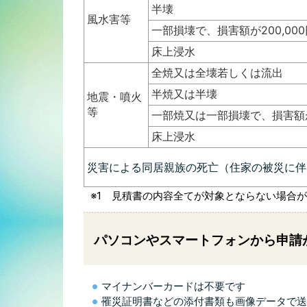
半壊
風水害等
一部損壊で、損害額が200,000
床上浸水
全焼又は全壊若しくは流出
半焼又は半壊
地震・噴火
等
一部焼又は一部損壊で、損害額が2
床上浸水
災害による同居親族の死亡（住家の被災に伴
※1 見積書の内容全てが対象とならない場合
パソコンやスマートフォンから申請
マイナンバーカードは不要です
罹災証明書などの添付書類も画像データで送