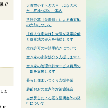
課で
大野市やすらぎの里「ぶなの木
台」宅地分譲のご案内
常時公募（先着順）による市有地
の売却について
【個人住宅向け】太陽光発電設備
と蓄電池の導入を補助します
改葬許可の申請手続きについて
空き家の家財処分を支援します！
空き家の管理代行サービス費用の
一部を支援します！
暮らし住まいづくり支援事業
越前おおの空家等対策協議会
給しま
自然災害による罹災証明書等の発
行について
ませ