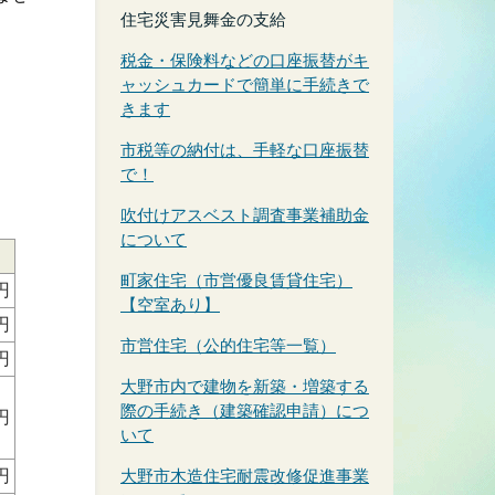
住宅災害見舞金の支給
税金・保険料などの口座振替がキ
ャッシュカードで簡単に手続きで
きます
市税等の納付は、手軽な口座振替
で！
吹付けアスベスト調査事業補助金
について
町家住宅（市営優良賃貸住宅）
円
【空室あり】
円
市営住宅（公的住宅等一覧）
円
大野市内で建物を新築・増築する
際の手続き（建築確認申請）につ
円
いて
円
大野市木造住宅耐震改修促進事業