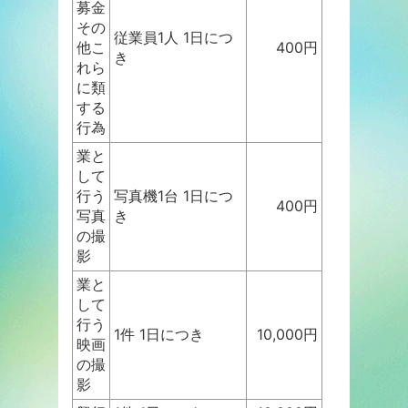
募金
その
従業員1人 1日につ
他こ
400円
き
れら
に類
する
行為
業と
して
行う
写真機1台 1日につ
400円
写真
き
の撮
影
業と
して
行う
1件 1日につき
10,000円
映画
の撮
影