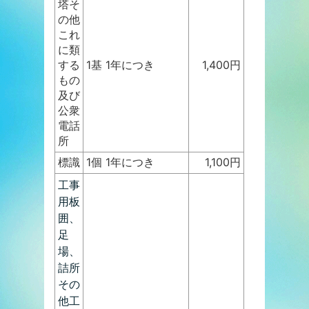
塔そ
の他
これ
に類
する
1基 1年につき
1,400円
もの
及び
公衆
電話
所
標識
1個 1年につき
1,100円
工事
用板
囲、
足
場、
詰所
その
他工