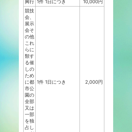
興行
1件 1日につき
10,000円
競技
会、
展示
会そ
の他
これ
らに
類す
る催
しの
ため
に都
1件 1日につき
2,000円
市公
園の
全部
又は
一部
を独
占し