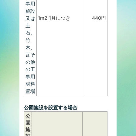
事用
施設
1m2 1月につき
440円
又は
土
石、
竹
木、
瓦そ
の他
の工
事用
材料
置場
公園施設を設置する場合
公
園
施
設