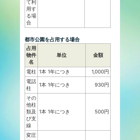
て利
用す
る場
合
都市公園を占用する場合
占用
物件
単位
金額
名
電柱
1本 1年につき
1,000円
電話
1本 1年につき
930円
柱
その
他柱
類及
1本 1年につき
500円
び支
線
変圧