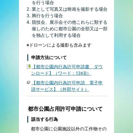
を行う場合
業として写真又は映画を撮影する場合
興行を行う場合
競技会、展示会その他これらに類する
催しのために都市公園の全部又は一部
を独占して利用する場合
※ドローンによる撮影も含みます
申請方法について
【都市公園内行為許可申請書 ダウ
ンロード】（ワード：13KB）
【都市公園内行為許可申請 電子申
請サービス】（外部サイト）
都市公園占用許可申請について
該当する行為
都市公園に公園施設以外の工作物その