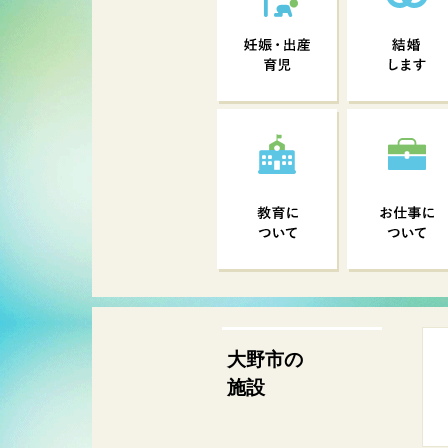
大野市の
施設