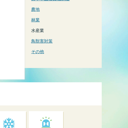
農地
林業
水産業
鳥獣害対策
その他