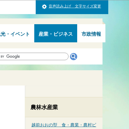
音声読み上げ 文字サイズ変更
観光・イベント
産業・ビジネス
市政情報
農林水産業
越前おおの型 食・農業・農村ビ