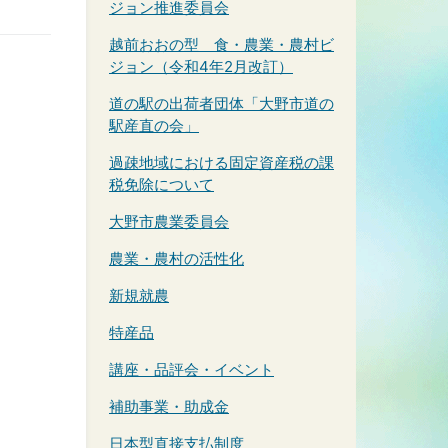
ジョン推進委員会
越前おおの型 食・農業・農村ビ
ジョン（令和4年2月改訂）
道の駅の出荷者団体「大野市道の
駅産直の会」
過疎地域における固定資産税の課
税免除について
大野市農業委員会
農業・農村の活性化
新規就農
特産品
講座・品評会・イベント
補助事業・助成金
日本型直接支払制度