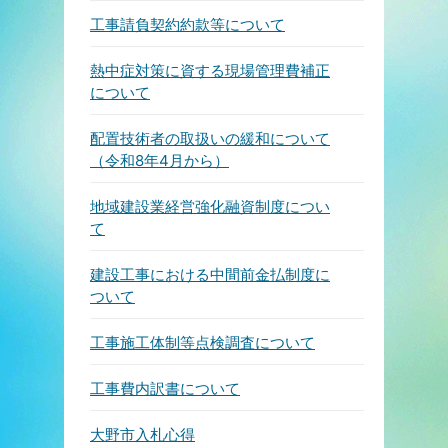
工事請負契約約款等について
熱中症対策に資する現場管理費補正
について
配置技術者の取扱いの緩和について
（令和8年4月から）
地域建設業経営強化融資制度につい
て
建設工事における中間前金払制度に
ついて
工事施工体制等点検調査について
工事費内訳書について
大野市入札心得