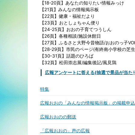
【18-20頁】あなたの知りたい情報みっけ
【21頁】みんなの情報掲示板
【22頁】健康・福祉だより
【23頁】おとしょちゃん便り
【24-25頁】おおの子育てつうしん
【26頁】各種相談/施設休館日
【27頁】ふるさと大野今昔物語/おおのっ子VOI
【28-29頁】市民のページ(有終南小学校の芝
【30-31頁】話題のひろば
【32頁】松田崇志展/編集後記/風見鶏
広報アンケートに答える(抽選で景品が当た
特集
広報おおの「みんなの情報掲示板」の掲載申込
広報おおのの郵送
「広報おおの」声の広報