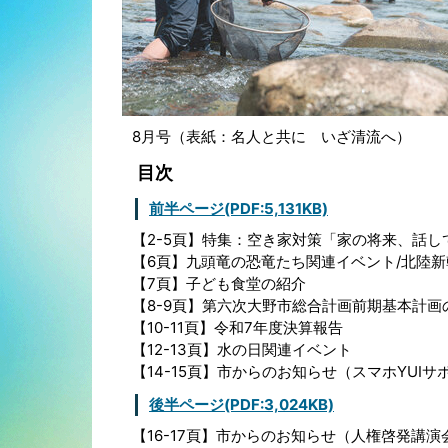
8月号（表紙：名人と共に いざ清流へ）
目次
前半ページ(PDF:5,131KB)
【2-5頁】特集：空き家対策「家の将来、話し
【6頁】九頭竜の恐竜たち関連イベント/北陸
【7頁】子ども食堂の紹介
【8-9頁】第六次大野市総合計画前期基本計画
【10-11頁】令和7年度決算報告
【12-13頁】水の日関連イベント
【14-15頁】市からのお知らせ（スマホYUI
後半ページ(PDF:3,024KB)
【16-17頁】市からのお知らせ（人権啓発講演