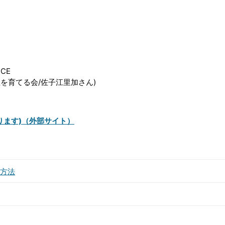
CE
生を育てる会/佐子江里加さん)
ります)（外部サイト）
方法