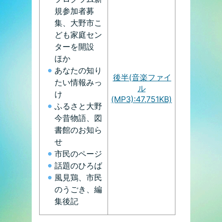
規参加者募
集、大野市こ
ども家庭セン
ターを開設
ほか
あなたの知り
後半(音楽ファイ
たい情報みっ
ル
け
(MP3):47,751KB)
ふるさと大野
今昔物語、図
書館のお知ら
せ
市民のページ
話題のひろば
風見鶏、市民
のうごき、編
集後記