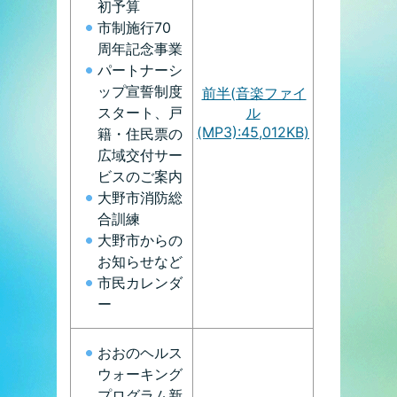
初予算
市制施行70
周年記念事業
パートナーシ
ップ宣誓制度
前半(音楽ファイ
ル
スタート、戸
(MP3):45,012KB)
籍・住民票の
広域交付サー
ビスのご案内
大野市消防総
合訓練
大野市からの
お知らせなど
市民カレンダ
ー
おおのヘルス
ウォーキング
プログラム新