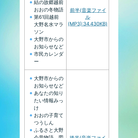
結の故郷越前
おおの冬物語
前半(音楽ファイ
ル
第61回越前
(MP3):34,430KB)
大野名水マラ
ソン
大野市からの
お知らせなど
市民カレンダ
ー
大野市からの
お知らせなど
あなたの知り
たい情報みっ
け
おおの子育て
つうしん
ふるさと大野
今昔物語、図
後半(音楽ファイ