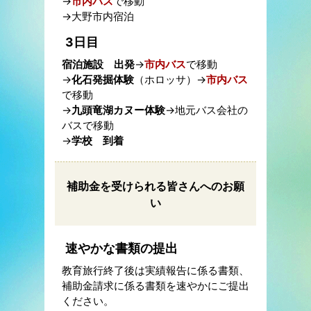
→
市内バス
で移動
→大野市内宿泊
3日目
宿泊施設 出発
→
市内バス
で移動
→
化石発掘体験
（ホロッサ）→
市内バス
で移動
→
九頭竜湖カヌー体験
→地元バス会社の
バスで移動
→
学校 到着
補助金を受けられる皆さんへのお願
い
速やかな書類の提出
教育旅行終了後は実績報告に係る書類、
補助金請求に係る書類を速やかにご提出
ください。