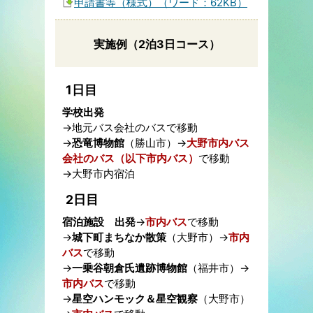
申請書等（様式）（ワード：62KB）
実施例（2泊3日コース）
1日目
学校出発
→地元バス会社のバスで移動
→
恐竜博物館
（勝山市）→
大野市内バス
会社のバス（以下市内バス）
で移動
→大野市内宿泊
2日目
宿泊施設 出発
→
市内バス
で移動
→
城下町まちなか散策
（大野市）→
市内
バス
で移動
→
一乗谷朝倉氏遺跡博物館
（福井市）→
市内バス
で移動
→
星空ハンモック＆星空観察
（大野市）