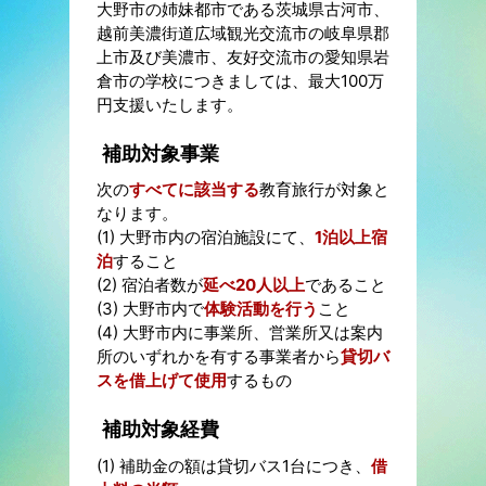
大野市の姉妹都市である茨城県古河市、
越前美濃街道広域観光交流市の岐阜県郡
上市及び美濃市、友好交流市の愛知県岩
倉市の学校につきましては、最大100万
円支援いたします。
補助対象事業
次の
すべてに該当する
教育旅行が対象と
なります。
(1) 大野市内の宿泊施設にて、
1泊以上宿
泊
すること
(2) 宿泊者数が
延べ20人以上
であること
(3) 大野市内で
体験活動を行う
こと
(4) 大野市内に事業所、営業所又は案内
所のいずれかを有する事業者から
貸切バ
スを借上げて使用
するもの
補助対象経費
(1) 補助金の額は貸切バス1台につき、
借