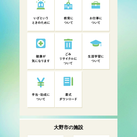
大野市の
施設