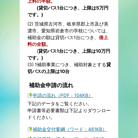
上料の半額。
(貸切バス1台につき、上限は5万円
です。)
(2) 茨城県古河市、岐阜県郡上市及び美
濃市、愛知県岩倉市の学校については、
補助金の額は貸切バス1台につき、
借上
料の全額。
(
貸切バス1台につき、上限は10万円
です。)
(3) 1補助事業につき、補助対象とする
貸
切バスの上限は10台
補助金申請の流れ
申請の流れ（PDF：104KB）
下記のデータをご覧ください。
申請書等必要書類は下記よりダウンロー
ドください。
補助金交付要綱（ワード：461KB）