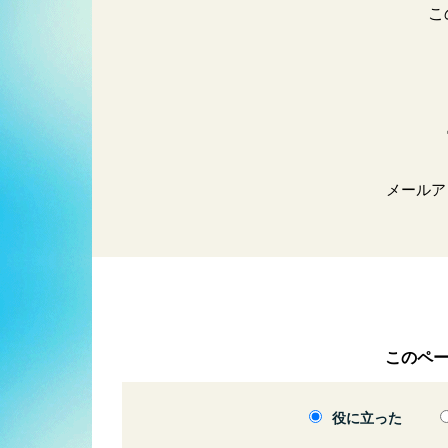
こ
メールア
このペ
役に立った