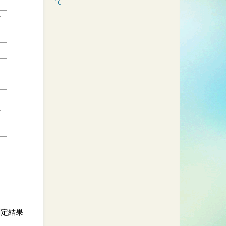
て
す
す
測定結果