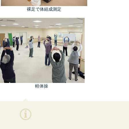
裸足で体組成測定
軽体操