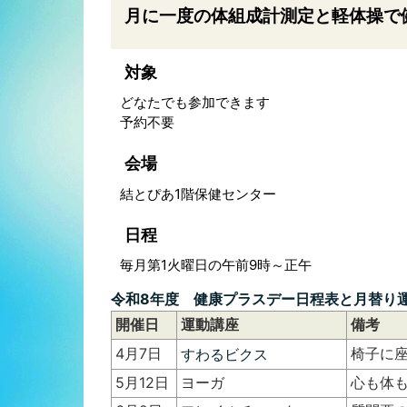
月に一度の体組成計測定と軽体操で
対象
どなたでも参加できます
予約不要
会場
結とぴあ1階保健センター
日程
毎月第1火曜日の午前9時～正午
令和8年度 健康プラスデー日程表と月替り運
開催日
運動講座
備考
4月7日
椅子に
すわるビクス
5月12日
ヨーガ
心も体