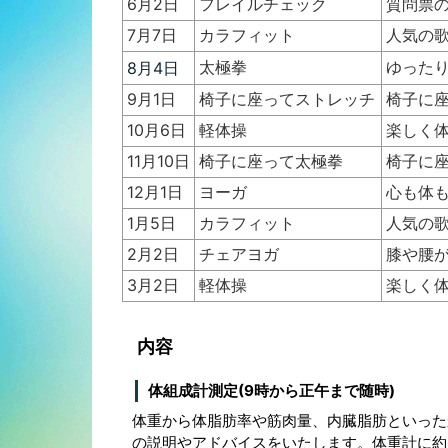
6月2日
フレイルチェック
質問票
7月7日
カラフィット
人気の
太極拳
ゆった
8月4日
9月1日
椅子に座ってストレッチ
椅子に
10月6日
軽体操
楽しく
11月10日
椅子に座って太極拳
椅子に
12月1日
ヨーガ
心も体
1月5日
カラフィット
人気の
2月2日
チェアヨガ
膝や腰
3月2日
軽体操
楽しく
内容
体組成計測定(9時から正午まで随時)
体重から体脂肪率や筋肉量、内臓脂肪といった
の説明やアドバイスをいたします。体重計に約