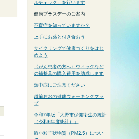
ルチェック」を行います
健康プラスデーのご案内
不育症を知っていますか？
上手にお薬と付き合おう
サイクリングで健康づくりをはじ
めよう
〈がん患者の方へ〉ウィッグなど
の補整具の購入費用を助成します
熱中症にご注意ください
越前おおの健康ウォーキングマッ
プ
令和7年版「大野市保健衛生の統計
（令和6年度統計）」
微小粒子状物質（PM2.5）につい