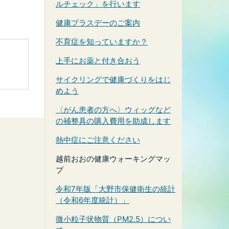
ルチェック」を行います
健康プラスデーのご案内
不育症を知っていますか？
上手にお薬と付き合おう
サイクリングで健康づくりをはじ
めよう
〈がん患者の方へ〉ウィッグなど
の補整具の購入費用を助成します
熱中症にご注意ください
越前おおの健康ウォーキングマッ
プ
令和7年版「大野市保健衛生の統計
（令和6年度統計）」
微小粒子状物質（PM2.5）につい