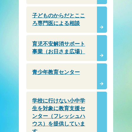
子どものからだとここ
ろ専門医による相談
育児不安解消サポート
事業（お日さま広場）
青少年教育センター
学校に行けない小中学
生を対象に教育支援セ
ンター（フレッシュハ
ウス）を提供していま
す