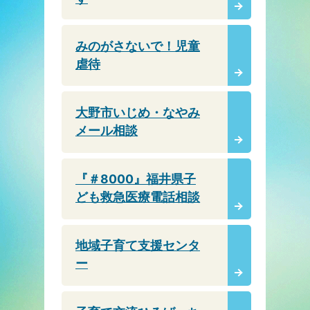
みのがさないで！児童
虐待
大野市いじめ・なやみ
メール相談
『＃8000』福井県子
ども救急医療電話相談
地域子育て支援センタ
ー