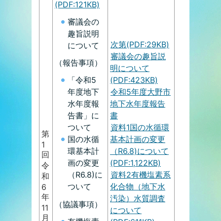
(PDF:121KB)
審議会の
趣旨説明
次第(PDF:29KB)
について
審議会の趣旨説
（報告事項）
明について
(PDF:423KB)
「令和5
令和5年度大野市
年度地下
地下水年度報告
水年度報
書
告書」に
資料1国の水循環
ついて
第
基本計画の変更
国の水循
1
（R6.8)について
環基本計
回
(PDF:1,122KB)
画の変更
令
資料2有機塩素系
（R6.8)に
和
化合物（地下水
ついて
6
年
汚染）水質調査
（協議事項）
11
について
月