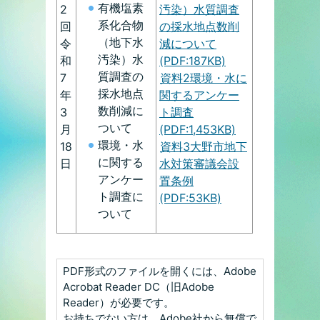
有機塩素
2
汚染）水質調査
系化合物
回
の採水地点数削
（地下水
令
減について
汚染）水
和
(PDF:187KB)
質調査の
7
資料2環境・水に
採水地点
年
関するアンケー
数削減に
3
ト調査
ついて
月
(PDF:1,453KB)
環境・水
18
資料3大野市地下
に関する
日
水対策審議会設
アンケー
置条例
ト調査に
(PDF:53KB)
ついて
PDF形式のファイルを開くには、Adobe
Acrobat Reader DC（旧Adobe
Reader）が必要です。
お持ちでない方は、Adobe社から無償で