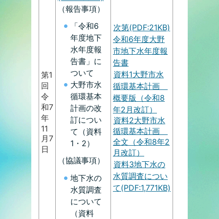
（報告事項）
「令和6
次第(PDF:21KB)
年度地下
令和6年度大野
水年度報
市地下水年度報
告書」に
告書
ついて
資料1大野市水
第1
大野市水
回
循環基本計画
令
循環基本
概要版（令和8
和7
計画の改
年2月改訂）
年
訂につい
資料2大野市水
11
循環基本計画
て（資料
月7
全文（令和8年2
1・2）
日
月改訂）
（協議事項）
資料3地下水の
水質調査につい
地下水の
て(PDF:1,771KB)
水質調査
について
（資料