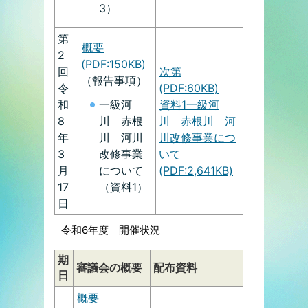
3）
第
概要
2
(PDF:150KB)
回
次第
（報告事項）
令
(PDF:60KB)
和
資料1一級河
一級河
8
川 赤根川 河
川 赤根
年
川改修事業につ
川 河川
3
いて
改修事業
月
(PDF:2,641KB)
について
17
（資料1）
日
令和6年度 開催状況
期
審議会の概要
配布資料
日
概要