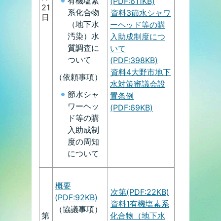
有機塩素
(PDF:611KB)
21
系化合物
資料3節水シャワ
日
（地下水
ーヘッド等の購
汚染）水
入助成制度につ
質調査に
いて
ついて
(PDF:398KB)
資料4大野市地下
（依頼事項）
水対策審議会設
節水シャ
置条例
ワーヘッ
(PDF:69KB)
ド等の購
入助成制
度の周知
について
概要
次第(PDF:22KB)
(PDF:92KB)
資料1有機塩素系
（協議事項）
第
化合物（地下水