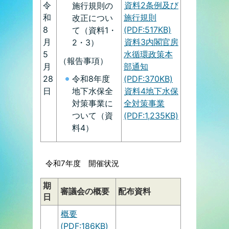
令
資料2条例及び
施行規則の
和
施行規則
改正につい
8
(PDF:517KB)
て（資料1・
月
資料3内閣官房
2・3）
5
水循環政策本
（報告事項）
月
部通知
令和8年度
28
(PDF:370KB)
地下水保全
日
資料4地下水保
対策事業に
全対策事業
ついて（資
(PDF:1,235KB)
料4）
令和7年度 開催状況
期
審議会の概要
配布資料
日
概要
(PDF:186KB)