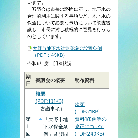
います。
審議会は市長の諮問に応じ、地下水の
合理的利用に関する事項など、地下水の
保全について必要な事項について調査審
議し、市長に対し積極的に意見を行うも
のとしています。
大野市地下水対策審議会設置条例
（PDF：45KB）
令和8年度 開催状況
期
審議会の概要
配布資料
日
概要
(PDF:101KB)
次第
（審議事項）
(PDF:71KB)
第
資料1条例等の
「大野市地
1
改正について
下水保全条
回
(PDF:240KB)
例」及び同