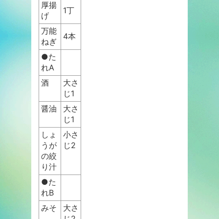
厚揚
1丁
げ
万能
4本
ねぎ
●た
れA
酒
大さ
じ1
醤油
大さ
じ1
しょ
小さ
うが
じ2
の絞
り汁
●た
れB
みそ
大さ
じ2