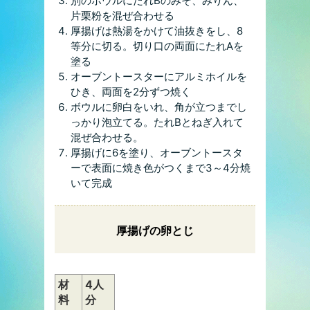
別のボウルにたれBのみそ、みりん、
片栗粉を混ぜ合わせる
厚揚げは熱湯をかけて油抜きをし、8
等分に切る。切り口の両面にたれAを
塗る
オーブントースターにアルミホイルを
ひき、両面を2分ずつ焼く
ボウルに卵白をいれ、角が立つまでし
っかり泡立てる。たれBとねぎ入れて
混ぜ合わせる。
厚揚げに6を塗り、オーブントースタ
ーで表面に焼き色がつくまで3～4分焼
いて完成
厚揚げの卵とじ
材
4人
料
分