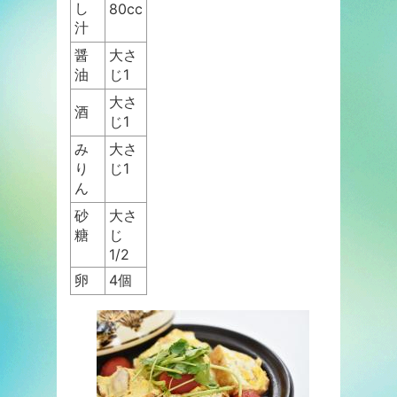
し
80cc
汁
醤
大さ
油
じ1
大さ
酒
じ1
み
大さ
り
じ1
ん
砂
大さ
糖
じ
1/2
卵
4個