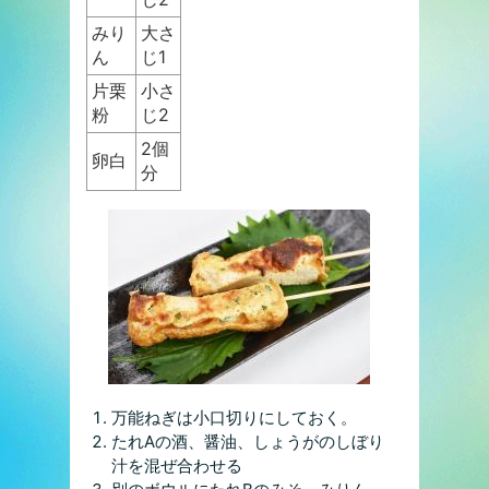
みり
大さ
ん
じ1
片栗
小さ
粉
じ2
2個
卵白
分
万能ねぎは小口切りにしておく。
たれAの酒、醤油、しょうがのしぼり
汁を混ぜ合わせる