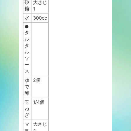
砂
大さじ
糖
1
水
300cc
●
タ
ル
タ
ル
ソ
ー
ス
ゆ
2個
で
卵
玉
1/4個
ね
ぎ
マ
大さじ
ヨ
4