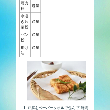
薄力
適量
粉
水溶
き片
適量
栗粉
パン
適量
粉
揚げ
適量
油
豆腐をペーパータオルで包んで1時間