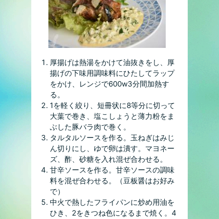
厚揚げは熱湯をかけて油抜きをし、厚
揚げの下味用調味料にひたしてラップ
をかけ、レンジで600w3分間加熱す
る。
1を軽く絞り、短冊状に8等分に切って
大葉で巻き、塩こしょうと薄力粉をま
ぶした豚バラ肉で巻く。
タルタルソースを作る。玉ねぎはみじ
ん切りにし、ゆで卵は潰す。マヨネー
ズ、酢、砂糖を入れ混ぜ合わせる。
甘辛ソースを作る。甘辛ソースの調味
料を混ぜ合わせる。（豆板醤はお好み
で）
中火で熱したフライパンに炒め用油を
ひき、2をきつね色になるまで焼く。4