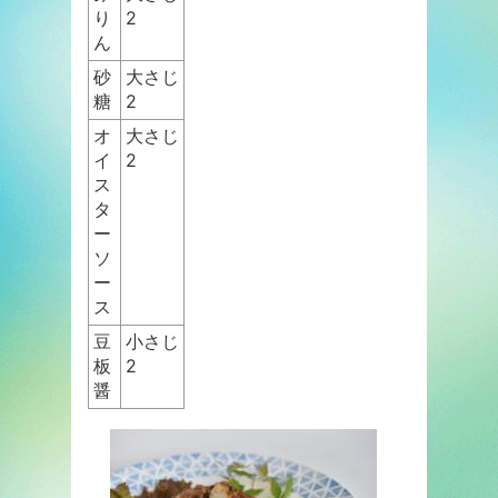
り
2
ん
砂
大さじ
糖
2
オ
大さじ
イ
2
ス
タ
ー
ソ
ー
ス
豆
小さじ
板
2
醤