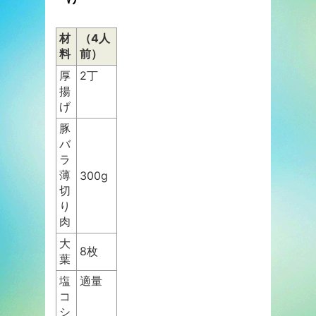
材
（4人
料
前）
厚
2丁
揚
げ
豚
バ
ラ
薄
300g
切
り
肉
大
8枚
葉
塩
適量
コ
シ