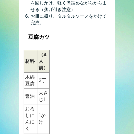
を回しかけ、軽く煮詰めながらからま
せる（焦げ付き注意）
お皿に盛り、タルタルソースをかけて
完成。
豆腐カツ
（4
材料
人
前）
木綿
2丁
豆腐
大さ
醤油
じ1
おろ
しに
1か
んに
け
く