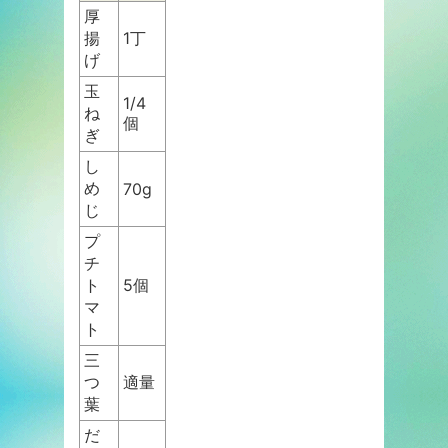
厚
揚
1丁
げ
玉
1/4
ね
個
ぎ
し
め
70g
じ
プ
チ
ト
5個
マ
ト
三
つ
適量
葉
だ