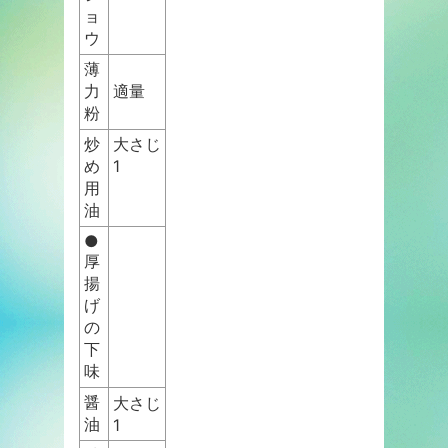
ョ
ウ
薄
力
適量
粉
炒
大さじ
め
1
用
油
●
厚
揚
げ
の
下
味
醤
大さじ
油
1