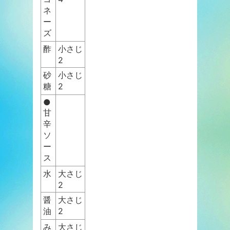
ネ
ー
ズ
酢
小さじ
2
砂
小さじ
糖
2
●
甘
辛
ソ
ー
ス
水
大さじ
2
醤
大さじ
油
2
み
大さじ