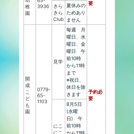
幼
65-
要
夏休みの
きら
3936
稚
きら
ためあり
園
Club
ません
毎週 月
曜日、水
曜日、金
曜日 午
前10時
見学
から11時
まで
開
※祝日、
成
休日を除
0779-
こ
予約必
きます
65-
ど
要
1103
8月5日
も
(水曜
園
日) 午
前10時
にこ
にこ
から11時