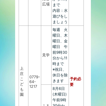
広場
まで
内容：水
遊びをし
ましょう
毎週 火
曜日、木
曜日、金
曜日 午
前9時30
見学
分から11
時まで
上
※祝日、
庄
休日を除
0779-
こ
予約必
きます
64-
ど
要
1217
8月6日
も
(木曜日)
園
午前9時
30分か
ころ