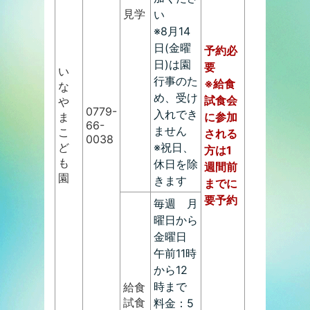
見学
い
※8月14
日(金曜
予約必
日)は園
要
い
行事のた
※給食
な
め、受け
試食会
や
0779-
入れでき
ま
に参加
66-
ません
こ
される
0038
ど
※祝日、
方は1
も
休日を除
週間前
園
きます
までに
要予約
毎週 月
曜日から
金曜日
午前11時
から12
時まで
給食
試食
料金：5