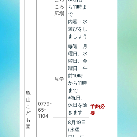
ころ
ら11時ま
広場
で
内容：水
遊びをし
ましょう
毎週 月
曜日、水
曜日、金
曜日 午
前10時
見学
から11時
まで
亀
※祝日、
山
0779-
休日を除
こ
予約必
65-
きます
ど
要
1104
も
8月19日
園
(水曜