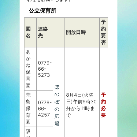
公立保育所
予
園
連絡
約
開放日時
名
先
要
否
あ
か
0779-
ね
66-
保
5273
育
園
ほ
の
荒
8月4日(火曜
予
島
ぼ
日)午前9時30
約
0779-
保
分から11時ま
必
66-
の
4257
育
で
要
広
園
場
阪