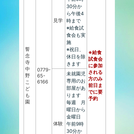
30分か
ら午後4
見学
時まで
※給食試
食会も実
施
誓
※祝日、
※給食
念
休日を除
試食会
寺
きます
に参加
中
0779-
される
未就園児
野
65-
方のみ
専用のお
6166
こ
前日ま
部屋があ
ど
でに要
も
ります
予約
園
毎週 月
曜日から
金曜日
体験
午前9時
30分か