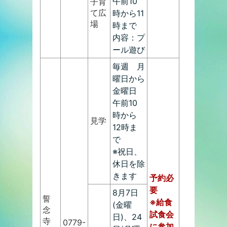
午前10
子育
て広
時から11
場
時まで
内容：プ
ール遊び
毎週 月
曜日から
金曜日
午前10
時から
見学
12時ま
で
※祝日、
休日を除
きます
予約必
要
8月7日
誓
※給食
(金曜
念
試食会
日)、24
寺
0779-
に参加