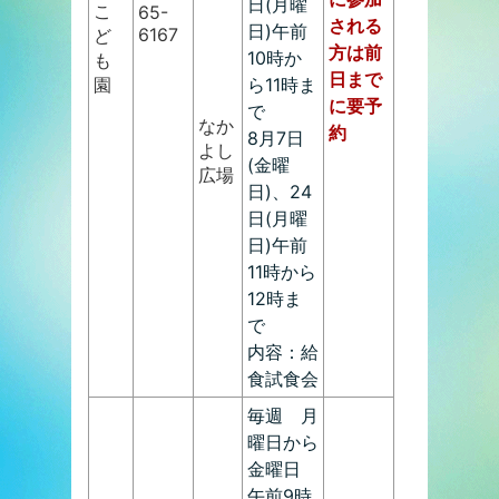
日(月曜
こ
65-
される
日)午前
6167
ど
方は前
10時か
も
日まで
園
ら11時ま
に要予
で
なか
約
8月7日
よし
(金曜
広場
日)、24
日(月曜
日)午前
11時から
12時ま
で
内容：給
食試食会
毎週 月
曜日から
金曜日
午前9時