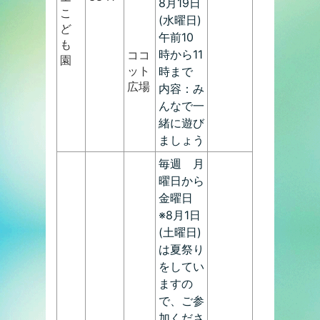
8月19日
こ
(水曜日)
ど
午前10
も
時から11
ココ
園
ット
時まで
広場
内容：み
んなで一
緒に遊び
ましょう
毎週 月
曜日から
金曜日
※8月1日
(土曜日)
は夏祭り
をしてい
ますの
で、ご参
加くださ