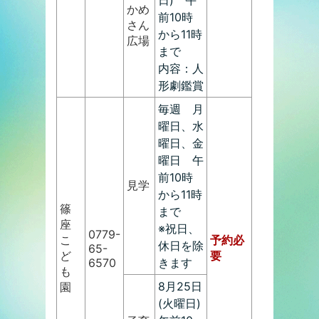
日) 午
かめ
前10時
さん
から11時
広場
まで
内容：人
形劇鑑賞
毎週 月
曜日、水
曜日、金
曜日 午
前10時
見学
から11時
篠
まで
座
※祝日、
0779-
こ
予約必
休日を除
65-
ど
要
6570
きます
も
8月25日
園
(火曜日)