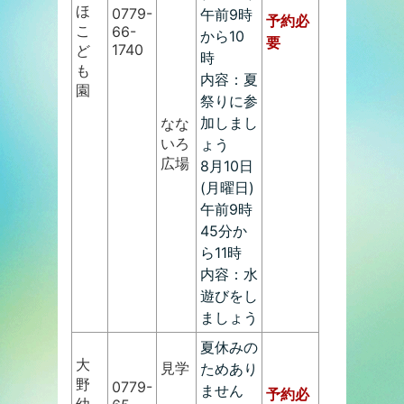
ほ
0779-
午前9時
予約必
こ
66-
から10
要
1740
ど
時
も
内容：夏
園
祭りに参
加しまし
なな
いろ
ょう
広場
8月10日
(月曜日)
午前9時
45分か
ら11時
内容：水
遊びをし
ましょう
夏休みの
大
見学
ためあり
野
0779-
ません
予約必