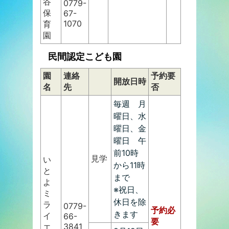
谷
0779-
保
67-
1070
育
園
民間認定こども園
園
連絡
予約要
開放日時
名
先
否
毎週 月
曜日、水
曜日、金
曜日 午
前10時
見学
い
から11時
と
まで
よ
※祝日、
ミ
休日を除
ラ
0779-
予約必
きます
イ
66-
要
3841
エ