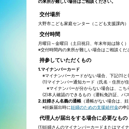
の来所が難しい場合はご相談ください。
交付場所
大野市こども家庭センター（こども支援課内）
交付時間
月曜日～金曜日（土日祝日、年末年始は除く）
※交付時間内の来所が難しい場合はご相談くだ
持参していただくもの
1.マイナンバーカード
※マイナンバーカードがない場合、下記(1)と(
(1)マイナンバー通知カード（氏名・住所が
※マイナンバーが分からない場合は、こちら
(2)本人確認のできるもの（運転免許証、パ
2. 妊婦さん名義の通帳
（通帳がない場合は、妊
※妊娠届出時に
妊婦のための支援給付金
の申
代理人が届出をする場合に必要なもの
(1)妊婦さんのマイナンバーカードまたはマイ