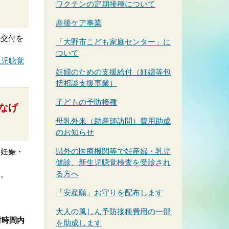
ワクチンの定期接種について
産後ケア事業
の交付を
「大野市こども家庭センター」に
ついて
生児聴覚
妊婦のための支援給付（妊婦等包
括相談支援事業）
子どもの予防接種
なげ
母乳外来（助産師訪問）費用助成
のお知らせ
県外の医療機関等で妊産婦・乳児
、妊娠・
健診、新生児聴覚検査を受診され
る方へ
す。
「安産願」お守りを配布します
大人の風しん予防接種費用の一部
付時間内
を助成します