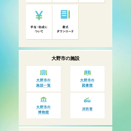
大野市の
施設