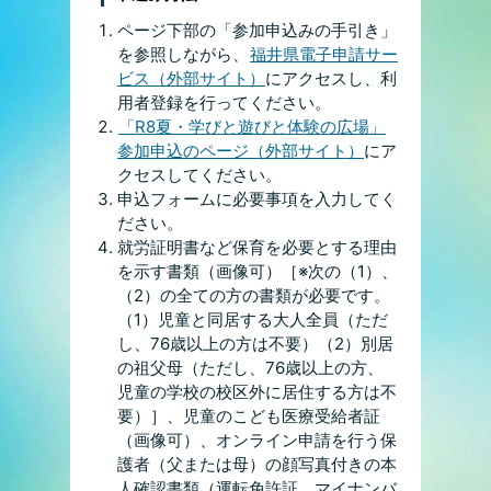
ページ下部の「参加申込みの手引き」
を参照しながら、
福井県電子申請サー
ビス（外部サイト）
にアクセスし、利
用者登録を行ってください。
「R8夏・学びと遊びと体験の広場」
参加申込のページ（外部サイト）
にア
クセスしてください。
申込フォームに必要事項を入力してく
ださい。
就労証明書など保育を必要とする理由
を示す書類（画像可）［※次の（1）、
（2）の全ての方の書類が必要です。
（1）児童と同居する大人全員（ただ
し、76歳以上の方は不要）（2）別居
の祖父母（ただし、76歳以上の方、
児童の学校の校区外に居住する方は不
要）］、児童のこども医療受給者証
（画像可）、オンライン申請を行う保
護者（父または母）の顔写真付きの本
人確認書類（運転免許証、マイナンバ