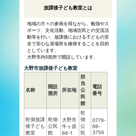
放課後子ども教室とは
地域の方々の参画を得ながら、勉強やス
ポーツ、文化活動、地域住民との交流活
動等を行い、放課後における子どもの安
全で安心な居場所を確保することを目的
としています。
大野市内5箇所で開設しています。
大野市放課後子ども教室
担
当
開設
電話
名称
所在地
公
箇所
番号
民
館
乾
乾側放課
乾側
側
大野市
0779-
後子ども
公民
公
牛ヶ原
66-
3756
教室
館
民
66-1