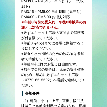
PM3:00～PM3:15 そうじ（テーブル、
廊下）
PM3:15～PM5:00 自由時間（見守り）
PM4:00～PM6:00 お迎え対応
※午前8時前の受入れ、午後6時以降のお
迎えは対応できません。
※必ずエキサイト広場の玄関まで保護者
が付き添ってください。
※午前8時45分までに会場に到着するよ
うにしてください。
※昼食や水分補給のための飲み物は参加
者で準備してください。
※午後4時以降のお迎えは自由です。
※都合で欠席の場合は、児童の安全確認
のため、早めに必ずエキサイト広場
（0779-65-5592）へ電話で連絡してく
ださい。
参加要件
（1）乾側、小山、上庄、富田、阪谷放
課後子ども教室利用の児童のうち、夏期