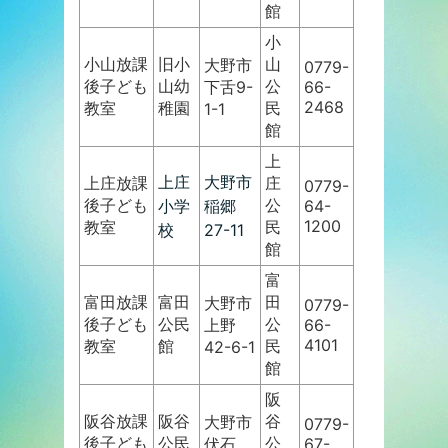
館
小
小山放課
旧小
山
大野市
0779-
後子ども
山幼
公
下舌9-
66-
2468
教室
稚園
民
1-1
館
上
上庄
大野市
上庄放課
庄
0779-
後子ども
公
小学
稲郷
64-
1200
教室
民
校
27-11
館
富
富田放課
富田
田
大野市
0779-
後子ども
公民
公
上野
66-
4101
教室
館
民
42-6-1
館
阪
阪谷放課
阪谷
谷
大野市
0779-
後子ども
公民
公
伏石
67-