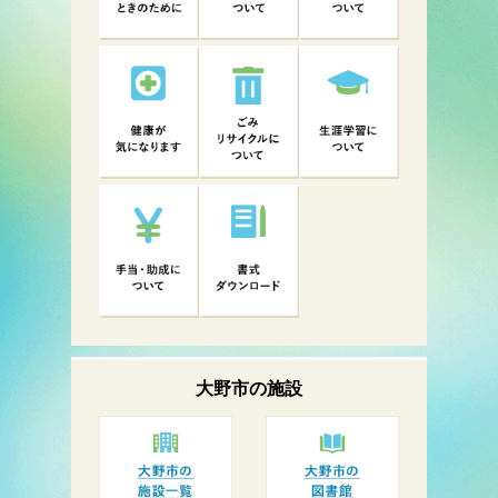
大野市の
施設