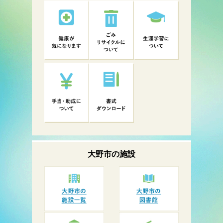
大野市の
施設