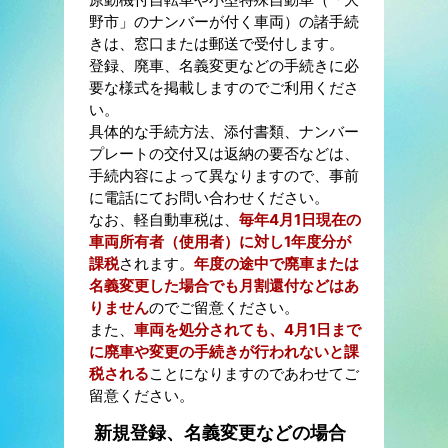
野市」のナンバーが付く車両）の諸手続
きは、窓口または郵送で受付します。
登録、廃車、名義変更などの手続きに必
要な様式を掲載しますのでご利用くださ
い。
具体的な手続方法、添付書類、ナンバー
プレートの交付又は返納の要否などは、
手続内容によって異なりますので、事前
に電話にてお問い合わせください。
なお、軽自動車税は、
毎年4月1日現在の
車両所有者（使用者）に対し1年度分が
課税
されます。
年度の途中で廃車または
名義変更した場合でも月割還付などはあ
りません
のでご留意ください。
また、
車両を処分されても、4月1日まで
に廃車や変更の手続きが行われないと課
税される
ことになりますのであわせてご
留意ください。
新規登録、名義変更などの場合