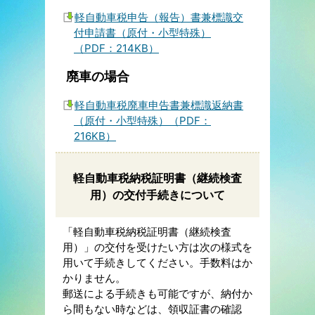
軽自動車税申告（報告）書兼標識交
付申請書（原付・小型特殊）
（PDF：214KB）
廃車の場合
軽自動車税廃車申告書兼標識返納書
（原付・小型特殊）（PDF：
216KB）
軽自動車税納税証明書（継続検査
用）の交付手続きについて
「軽自動車税納税証明書（継続検査
用）」の交付を受けたい方は次の様式を
用いて手続きしてください。手数料はか
かりません。
郵送による手続きも可能ですが、納付か
ら間もない時などは、領収証書の確認