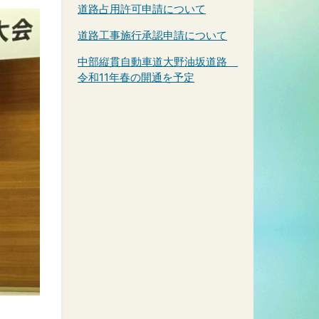
道路占用許可申請について
道路工事施行承認申請について
中部縦貫自動車道大野油坂道路
令和11年春の開通を予定