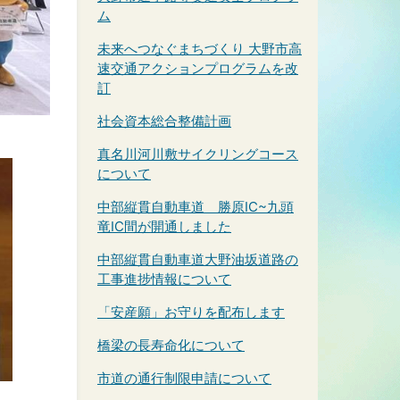
ム
未来へつなぐまちづくり 大野市高
速交通アクションプログラムを改
訂
社会資本総合整備計画
真名川河川敷サイクリングコース
について
中部縦貫自動車道 勝原IC~九頭
竜IC間が開通しました
中部縦貫自動車道大野油坂道路の
工事進捗情報について
「安産願」お守りを配布します
橋梁の長寿命化について
市道の通行制限申請について