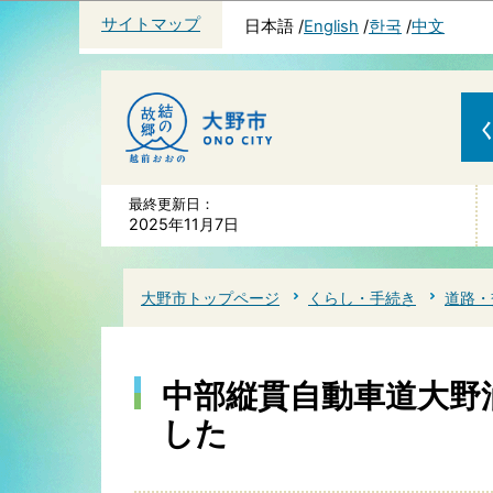
サイトマップ
日本語
English
한국
中文
最終更新日：
2025年11月7日
大野市トップページ
くらし・手続き
道路・
中部縦貫自動車道大野
した