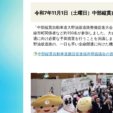
令和7年11月1日（土曜日）中部縦
「中部縦貫自動車道大野油坂道路整備促進大会
線市町関係者など約150名が参加しました。大
通に向け必要な予算措置を行うことを決議しま
野油坂道路の、一日も早い全線開通に向けた機
中部縦貫自動車道建設促進福井県協議会の資料（