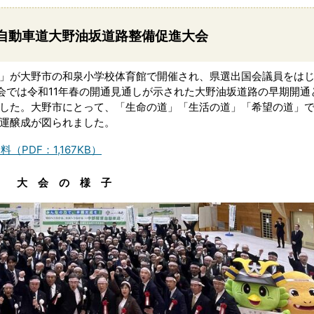
貫自動車道大野油坂道路整備促進大会
」が大野市の和泉小学校体育館で開催され、県選出国会議員をは
会では令和11年春の開通見通しが示された大野油坂道路の早期開通
した。大野市にとって、「生命の道」「生活の道」「希望の道」
運醸成が図られました。
PDF：1,167KB）
大 会 の 様 子