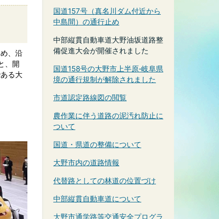
国道157号（真名川ダム付近から
中島間）の通行止め
中部縦貫自動車道大野油坂道路整
備促進大会が開催されました
じめ、沿
と、開
国道158号の大野市上半原‐岐阜県
である大
境の通行規制が解除されました
市道認定路線図の閲覧
農作業に伴う道路の泥汚れ防止に
ついて
国道・県道の整備について
大野市内の道路情報
代替路としての林道の位置づけ
中部縦貫自動車道について
大野市通学路等交通安全プログラ