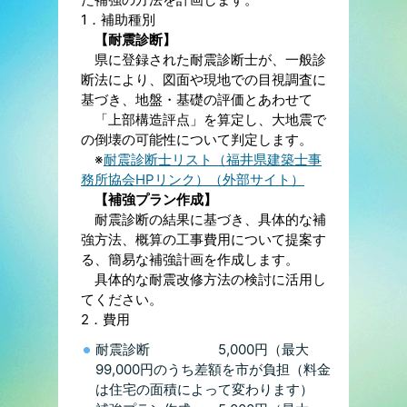
1．補助種別
【耐震診断】
県に登録された耐震診断士が、一般診
断法により、図面や現地での目視調査に
基づき、地盤・基礎の評価とあわせて
「上部構造評点」を算定し、大地震で
の倒壊の可能性について判定します。
※
耐震診断士リスト（福井県建築士事
務所協会HPリンク）（外部サイト）
【補強プラン作成】
耐震診断の結果に基づき、具体的な補
強方法、概算の工事費用について提案す
る、簡易な補強計画を作成します。
具体的な耐震改修方法の検討に活用し
てください。
2．費用
耐震診断 5,000円（最大
99,000円のうち差額を市が負担（料金
は住宅の面積によって変わります）