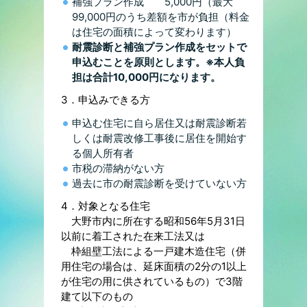
補強プラン作成 5,000円（最大
99,000円のうち差額を市が負担（料金
は住宅の面積によって変わります）
耐震診断と補強プラン作成をセットで
申込むことを原則とします。※本人負
担は合計10,000円になります。
3．申込みできる方
申込む住宅に自ら居住又は耐震診断若
しくは耐震改修工事後に居住を開始す
る個人所有者
市税の滞納がない方
過去に市の耐震診断を受けていない方
4．対象となる住宅
大野市内に所在する昭和56年5月31日
以前に着工された在来工法又は
枠組壁工法による一戸建木造住宅（併
用住宅の場合は、延床面積の2分の1以上
が住宅の用に供されているもの）で3階
建て以下のもの